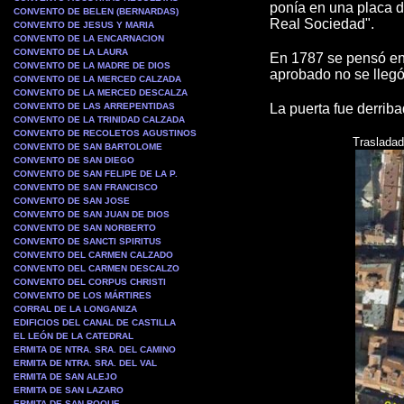
ponía en una placa d
CONVENTO DE BELEN (BERNARDAS)
Real Sociedad".
CONVENTO DE JESUS Y MARIA
CONVENTO DE LA ENCARNACION
CONVENTO DE LA LAURA
En 1787 se pensó en s
CONVENTO DE LA MADRE DE DIOS
aprobado no se llegó 
CONVENTO DE LA MERCED CALZADA
CONVENTO DE LA MERCED DESCALZA
CONVENTO DE LAS ARREPENTIDAS
La puerta fue derrib
CONVENTO DE LA TRINIDAD CALZADA
CONVENTO DE RECOLETOS AGUSTINOS
Trasladad
CONVENTO DE SAN BARTOLOME
CONVENTO DE SAN DIEGO
CONVENTO DE SAN FELIPE DE LA P.
CONVENTO DE SAN FRANCISCO
CONVENTO DE SAN JOSE
CONVENTO DE SAN JUAN DE DIOS
CONVENTO DE SAN NORBERTO
CONVENTO DE SANCTI SPIRITUS
CONVENTO DEL CARMEN CALZADO
CONVENTO DEL CARMEN DESCALZO
CONVENTO DEL CORPUS CHRISTI
CONVENTO DE LOS MÁRTIRES
CORRAL DE LA LONGANIZA
EDIFICIOS DEL CANAL DE CASTILLA
EL LEÓN DE LA CATEDRAL
ERMITA DE NTRA. SRA. DEL CAMINO
ERMITA DE NTRA. SRA. DEL VAL
ERMITA DE SAN ALEJO
ERMITA DE SAN LAZARO
ERMITA DE SAN ROQUE