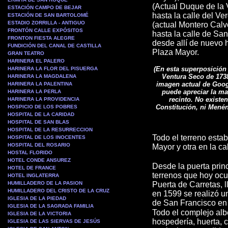
(Actual Duque de la V
ESTACIÓN CAMPO DE BEJAR
hasta la calle del Ve
ESTACIÓN DE SAN BARTOLOMÉ
ESTADIO ZORRILLA - ANTIGUO
(actual Montero Calv
FRONTÓN CALLE EXPÓSITOS
hasta la calle de San
FRONTON FIESTA ALEGRE
desde allí de nuevo 
FUNDICIÓN DEL CANAL DE CASTILLA
Plaza Mayor.
GRAN TEATRO
HARINERA EL PALERO
(En esta superposición
HARINERA LA FLOR DEL PISUERGA
Ventura Seco de 1738
HARINERA LA MAGDALENA
imagen actual de Goog
HARINERA LA PALENTINA
puede apreciar la ma
HARINERA LA PERLA
recinto. No existen
HARINERA LA PROVIDENCIA
Constitución, ni Mené
HOSPICIO DE LOS POBRES
HOSPITAL DE LA CARIDAD
HOSPITAL DE SAN BLAS
HOSPITAL DE LA RESURRECCION
Todo el terreno estab
HOSPITAL DE LOS INOCENTES
HOSPITAL DEL ROSARIO
Mayor y otra en la ca
HOSTAL FLORIDO
HOTEL CONDE ANSUREZ
Desde la puerta princ
HOTEL DE FRANCE
terrenos que hoy ocup
HOTEL INGLATERRA
HUMILLADERO DE LA PASION
Puerta de Carretas, l
HUMILLADERO DEL CRISTO DE LA CRUZ
en 1599 se realizó un
IGLESIA DE LA PIEDAD
de San Francisco en 
IGLESIA DE LA SAGRADA FAMILIA
Todo el complejo alb
IGLESIA DE LA VICTORIA
hospedería, huerta, c
IGLESIA DE LAS SIERVAS DE JESÚS