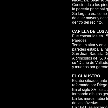
NAVE DE SANTA J
Construida a los pies
la portería principal
Su largura era como 
de altar mayor y ocho
dentro del recinto.
CAPILLA DE LOS 
Fue construida en 15
Paredes.
Tenía un altar y en e
paredes estaba la in
San Juan Bautista D
A principios del S. 
su "Diario de Vallado
y muertos por garrote
EL CLAUSTRO
Estaba situado junto 
reformado por Diego
En el siglo XVII est
formando dibujos ge
En los muros había l
de las bóvedas.
En 1641, se encargó l