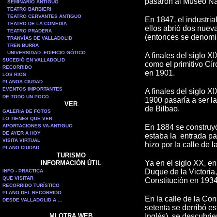
pasaron al Museo Na
SEMINARIO ANTIGUO
TEATRO BARBIERI
TEATRO CERVANTES ANTIGUO
En 1847, el industri
TEATRO DE LA COMEDIA
ellos abrió dos nueva
TEATRO PRADERA
(entonces se denomi
TRANVÍAS DE VALLADOLID
TREN BURRA
UNIVERSIDAD -EDIFICIO GÓTICO
A finales del siglo X
SUCEDIÓ EN VALLADOLID
como el primitivo Cír
RECORRIDO
en 1901.
LOS RIOS
PLANOS CIUDAD
EVENTOS IMPORTANTES
A finales del siglo X
DE TODO UN POCO
1900 pasaría a ser l
VER
de Bilbao.
GALERIA DE FOTOS
LO TIENES QUE VER
APORTACIONES VA-ANTIGUO
En 1884 se construyó 
DE AYER A HOY
estaba la entrada par
VISITA VIRTUAL
hizo por la calle de l
PLANO CIUDAD
TURISMO
Ya en el siglo XX, en
INFORMACIÓN ÚTIL
Duque de la Victoria,
INFO - PRACTICA
QUE VISITAR
Constitución en 1934
RECORRIDO TURÍSTICO
PLANO DEL RECORRIDO
En la calle de la Co
DESDE VALLADOLID A ...
setenta se derribó es
MI OTRA WEB
Inglés), se descubri