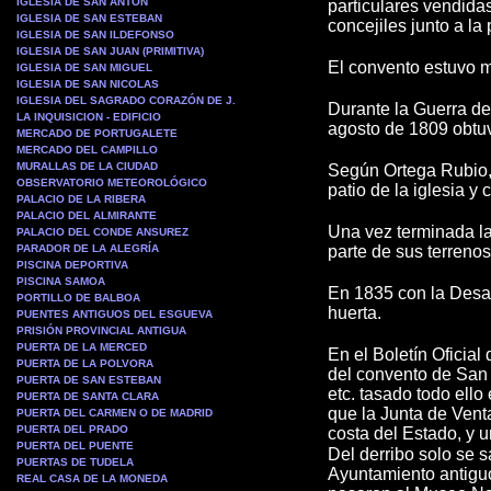
IGLESIA DE SAN ANTON
particulares vendida
IGLESIA DE SAN ESTEBAN
concejiles junto a la 
IGLESIA DE SAN ILDEFONSO
IGLESIA DE SAN JUAN (PRIMITIVA)
El convento estuvo m
IGLESIA DE SAN MIGUEL
IGLESIA DE SAN NICOLAS
IGLESIA DEL SAGRADO CORAZÓN DE J.
Durante la Guerra de
LA INQUISICION - EDIFICIO
agosto de 1809 obtuv
MERCADO DE PORTUGALETE
MERCADO DEL CAMPILLO
MURALLAS DE LA CIUDAD
Según Ortega Rubio, e
OBSERVATORIO METEOROLÓGICO
patio de la iglesia y
PALACIO DE LA RIBERA
PALACIO DEL ALMIRANTE
Una vez terminada la
PALACIO DEL CONDE ANSUREZ
PARADOR DE LA ALEGRÍA
parte de sus terrenos
PISCINA DEPORTIVA
PISCINA SAMOA
En 1835 con la Desam
PORTILLO DE BALBOA
huerta.
PUENTES ANTIGUOS DEL ESGUEVA
PRISIÓN PROVINCIAL ANTIGUA
PUERTA DE LA MERCED
En el Boletín Oficia
PUERTA DE LA POLVORA
del convento de San 
PUERTA DE SAN ESTEBAN
etc. tasado todo ello
PUERTA DE SANTA CLARA
que la Junta de Vent
PUERTA DEL CARMEN O DE MADRID
PUERTA DEL PRADO
costa del Estado, y u
PUERTA DEL PUENTE
Del derribo solo se 
PUERTAS DE TUDELA
Ayuntamiento antiguo 
REAL CASA DE LA MONEDA