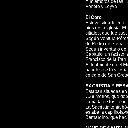
Y miembros de las il
Venero y Leyva
El Coro
Estuvo situado en el 
pies de la iglesia. El
sitiales, que fue sust
Según Ventura Pérez,
de Pedro de Sierra.
Según inventario de 1
Capítulo, un facist
Francisco de la Parril
Actualmente en el M
paneles de la sillería
colegio de San Grego
SACRISTIA Y RES
Estaban situadas en l
7.28 metros, que debi
llamada de los Leon
La Sacristía tenía bó
estaba la capilla-lav
Bernardino, que hacía