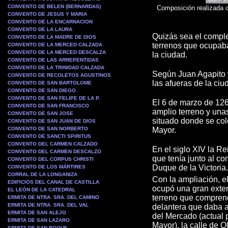
CONVENTO DE BELEN (BERNARDAS)
Composición realizada c
CONVENTO DE JESUS Y MARIA
CONVENTO DE LA ENCARNACION
CONVENTO DE LA LAURA
Quizás sea el comple
CONVENTO DE LA MADRE DE DIOS
terrenos que ocupaba,
CONVENTO DE LA MERCED CALZADA
CONVENTO DE LA MERCED DESCALZA
la ciudad.
CONVENTO DE LAS ARREPENTIDAS
CONVENTO DE LA TRINIDAD CALZADA
Según Juan Agapito y
CONVENTO DE RECOLETOS AGUSTINOS
las afueras de la ciu
CONVENTO DE SAN BARTOLOME
CONVENTO DE SAN DIEGO
CONVENTO DE SAN FELIPE DE LA P.
El 6 de marzo de 126
CONVENTO DE SAN FRANCISCO
amplio terreno y una
CONVENTO DE SAN JOSE
situado donde se col
CONVENTO DE SAN JUAN DE DIOS
CONVENTO DE SAN NORBERTO
Mayor.
CONVENTO DE SANCTI SPIRITUS
CONVENTO DEL CARMEN CALZADO
En el siglo XIV la R
CONVENTO DEL CARMEN DESCALZO
que tenía junto al co
CONVENTO DEL CORPUS CHRISTI
Duque de la Victoria.
CONVENTO DE LOS MÁRTIRES
CORRAL DE LA LONGANIZA
Con la ampliación, e
EDIFICIOS DEL CANAL DE CASTILLA
ocupó una gran exte
EL LEÓN DE LA CATEDRAL
terreno que comprend
ERMITA DE NTRA. SRA. DEL CAMINO
ERMITA DE NTRA. SRA. DEL VAL
delantera que daba a
ERMITA DE SAN ALEJO
del Mercado (actual 
ERMITA DE SAN LAZARO
Mayor), la calle de O
ERMITA DE SAN ROQUE