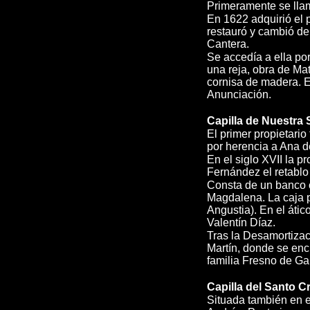
Primeramente se lla
En 1622 adquirió el 
restauró y cambió de
Cantera.
Se accedía a ella por
una reja, obra de Ma
cornisa de madera. El
Anunciación.
Capilla de Nuestra 
El primer propietari
por herencia a Ana d
En el siglo XVII la 
Fernández el retablo
Consta de un banco c
Magdalena. La caja pr
Angustia). En el átic
Valentín Díaz.
Tras la Desamortizaci
Martín, donde se encu
familia Fresno de Ga
Capilla del Santo Cr
Situada también en e