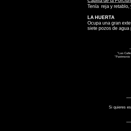
Capilla de la Porciú
Tenía reja y retablo,
LA HUERTA
Ocupa una gran extens
siete pozos de agua p
"
"Las Calle
"Patrimonio
Si quieres es