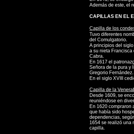
Además de este, el re
CAPILLAS EN EL
Capilla de los cond
Tuvo diferentes nom
del Comulgatorio.
A principios del sigl
a su nieta Francisc
Cabra.
En 1617 el patronazg
Señora de la pura y 
Gregorio Fernández.
En el siglo XVIII ce
Capilla de la Venera
Desde 1609, se encon
reuniéndose en diver
En 1620 compraron al
que había sido hosped
dependencias, según 
1654 se realizó una 
capilla.