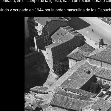
e entrada, en el cuerpo de la iglesia, había un retablo dorado co
uirido y ocupado en 1944 por la orden masculina de los Capuch