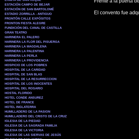
Frente a la puerta d
ESTACIÓN CAMPO DE BEJAR
ESTACIÓN DE SAN BARTOLOMÉ
El convento fue adq
ESTADIO ZORRILLA - ANTIGUO
FRONTÓN CALLE EXPÓSITOS
FRONTON FIESTA ALEGRE
FUNDICIÓN DEL CANAL DE CASTILLA
GRAN TEATRO
HARINERA EL PALERO
HARINERA LA FLOR DEL PISUERGA
HARINERA LA MAGDALENA
HARINERA LA PALENTINA
HARINERA LA PERLA
HARINERA LA PROVIDENCIA
HOSPICIO DE LOS POBRES
HOSPITAL DE LA CARIDAD
HOSPITAL DE SAN BLAS
HOSPITAL DE LA RESURRECCION
HOSPITAL DE LOS INOCENTES
HOSPITAL DEL ROSARIO
HOSTAL FLORIDO
HOTEL CONDE ANSUREZ
HOTEL DE FRANCE
HOTEL INGLATERRA
HUMILLADERO DE LA PASION
HUMILLADERO DEL CRISTO DE LA CRUZ
IGLESIA DE LA PIEDAD
IGLESIA DE LA SAGRADA FAMILIA
IGLESIA DE LA VICTORIA
IGLESIA DE LAS SIERVAS DE JESÚS