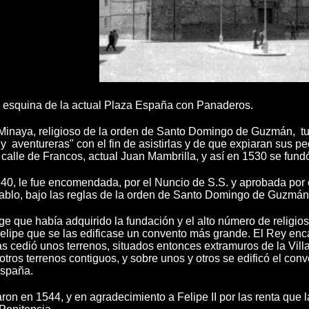
a esquina de la actual Plaza España con Panaderos.
Minaya, religioso de la orden de Santo Domingo de Guzmán, tuv
aventureras" con el fin de asistirlas y de que expiaran sus pe
a calle de Francos, actual Juan Mambrilla, y así en 1530 se fu
0, le fue encomendada, por el Nuncio de S.S. y aprobada por el 
blo, bajo las reglas de la orden de Santo Domingo de Guzmán
e que había adquirido la fundación y el alto número de religios
 Felipe que se las edificase un convento más grande. El Rey enca
las cedió unos terrenos, situados entonces extramuros de la Vil
otros terrenos contiguos, y sobre unos y otros se edificó el c
España.
ron en 1544, y en agradecimiento a Felipe II por las renta que 