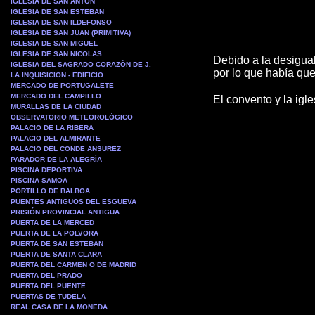
IGLESIA DE SAN ANTON
IGLESIA DE SAN ESTEBAN
IGLESIA DE SAN ILDEFONSO
IGLESIA DE SAN JUAN (PRIMITIVA)
IGLESIA DE SAN MIGUEL
IGLESIA DE SAN NICOLAS
Debido a la desiguald
IGLESIA DEL SAGRADO CORAZÓN DE J.
por lo que había qu
LA INQUISICION - EDIFICIO
MERCADO DE PORTUGALETE
MERCADO DEL CAMPILLO
El convento y la igl
MURALLAS DE LA CIUDAD
OBSERVATORIO METEOROLÓGICO
PALACIO DE LA RIBERA
PALACIO DEL ALMIRANTE
PALACIO DEL CONDE ANSUREZ
PARADOR DE LA ALEGRÍA
PISCINA DEPORTIVA
PISCINA SAMOA
PORTILLO DE BALBOA
PUENTES ANTIGUOS DEL ESGUEVA
PRISIÓN PROVINCIAL ANTIGUA
PUERTA DE LA MERCED
PUERTA DE LA POLVORA
PUERTA DE SAN ESTEBAN
PUERTA DE SANTA CLARA
PUERTA DEL CARMEN O DE MADRID
PUERTA DEL PRADO
PUERTA DEL PUENTE
PUERTAS DE TUDELA
REAL CASA DE LA MONEDA