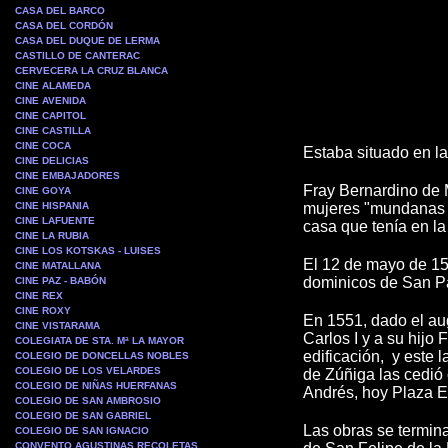
CASA DEL BARCO
CASA DEL CORDÓN
CASA DEL DUQUE DE LERMA
CASTILLO DE CANTERAC
CERVECERA LA CRUZ BLANCA
CINE ALAMEDA
CINE AVENIDA
CINE CAPITOL
CINE CASTILLA
CINE COCA
Estaba situado en l
CINE DELICIAS
CINE EMBAJADORES
Fray Bernardino de 
CINE GOYA
CINE HISPANIA
mujeres "mundanas y 
CINE LAFUENTE
casa que tenía en l
CINE LA RUBIA
CINE LOS KOTSKAS - LUISES
El 12 de mayo de 154
CINE MATALLANA
dominicos de San Pa
CINE PAZ - BABÓN
CINE REX
CINE ROXY
En 1551, dado el aug
CINE VISTARAMA
Carlos I y a su hijo
COLEGIATA DE STA. Mª LA MAYOR
edificación, y este 
COLEGIO DE DONCELLAS NOBLES
COLEGIO DE LOS VELARDES
de Zúñiga las cedió 
COLEGIO DE NIÑAS HUERFANAS
Andrés, hoy Plaza 
COLEGIO DE SAN AMBROSIO
COLEGIO DE SAN GABRIEL
Las obras se termina
COLEGIO DE SAN IGNACIO
CONVENTO AGUSTINAS RECOLETAS