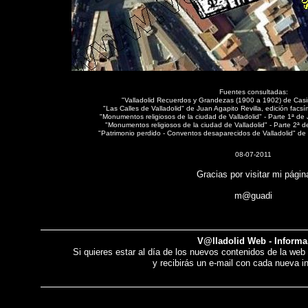
Fuentes consultadas:
"Valladolid Recuerdos y Grandezas (1900 a 1902) de Casim
"Las Calles de Valladolid" de Juan Agapito Revilla, edición facs
"Monumentos religiosos de la ciudad de Valladolid" - Parte 1ª de
"Monumentos religiosos de la ciudad de Valladolid" - Parte 2ª de 
"Patrimonio perdido - Conventos desaparecidos de Valladolid" d
08-07-2011
Gracias por visitar mi págin
m@guadi
V@lladolid Web - Informa
Si quieres estar al día de los nuevos contenidos de la web u
y recibirás un e-mail con cada nueva i