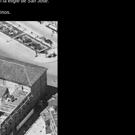
n la efigie de San José.
inos.