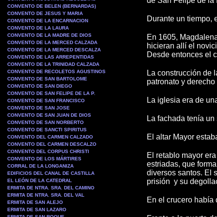
de San Felipe de la 
CONVENTO DE BELEN (BERNARDAS)
CONVENTO DE JESUS Y MARIA
Durante un tiempo, 
CONVENTO DE LA ENCARNACION
CONVENTO DE LA LAURA
CONVENTO DE LA MADRE DE DIOS
En 1605, Magdalena 
CONVENTO DE LA MERCED CALZADA
hicieran allí el nov
CONVENTO DE LA MERCED DESCALZA
Desde entonces el c
CONVENTO DE LAS ARREPENTIDAS
CONVENTO DE LA TRINIDAD CALZADA
CONVENTO DE RECOLETOS AGUSTINOS
La construcción de l
CONVENTO DE SAN BARTOLOME
patronato y derecho 
CONVENTO DE SAN DIEGO
CONVENTO DE SAN FELIPE DE LA P.
La iglesia era de un
CONVENTO DE SAN FRANCISCO
CONVENTO DE SAN JOSE
CONVENTO DE SAN JUAN DE DIOS
La fachada tenía un 
CONVENTO DE SAN NORBERTO
CONVENTO DE SANCTI SPIRITUS
El altar Mayor estab
CONVENTO DEL CARMEN CALZADO
CONVENTO DEL CARMEN DESCALZO
CONVENTO DEL CORPUS CHRISTI
El retablo mayor era
CONVENTO DE LOS MÁRTIRES
estriadas, que forma
CORRAL DE LA LONGANIZA
diversos santos. El 
EDIFICIOS DEL CANAL DE CASTILLA
prisión y su degolla
EL LEÓN DE LA CATEDRAL
ERMITA DE NTRA. SRA. DEL CAMINO
ERMITA DE NTRA. SRA. DEL VAL
En el crucero había 
ERMITA DE SAN ALEJO
ERMITA DE SAN LAZARO
ERMITA DE SAN ROQUE