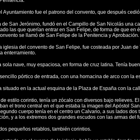
Penitencia.
el Ayuntamiento fue el patrono del convento, que después cedió
de San Jerónimo, fundó en el Campillo de San Nicolás una ca
iciado las que querían entrar en San Felipe, de forma de que en
onvento se llamó de San Felipe de la Penitencia y Aprobación.
a iglesia del convento de San Felipe, fue costeada por Juan d
a enterramiento.
a sola nave, muy espaciosa, en forma de cruz latina. Tenía buena
sencillo pórtico de entrada, con una hornacina de arco con la e
a situado en la actual esquina de la Plaza de España con la ca
 de estilo corintio, tenía un zócalo con diversos bajo relieves. 
ban el trono central en el que estaba la imagen del Apóstol Sa
segundo cuerpo tenía en el centro un Calvario, a sus lados dos t
ción, y a los extremos dos grandes escudos con las armas del f
dos pequeños retablos, también corintios.