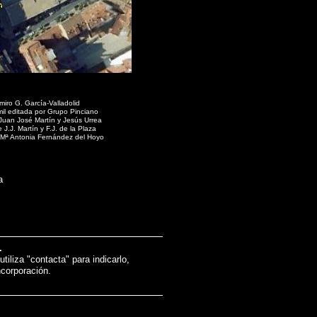
iro G. García-Valladolid
ímil editada por Grupo Pinciano
 Juan José Martín y Jesús Urrea
J.J. Martín y F.J. de la Plaza
e Mª Antonia Fernández del Hoyo
a
.
tiliza "contacta" para indicarlo,
ncorporación.