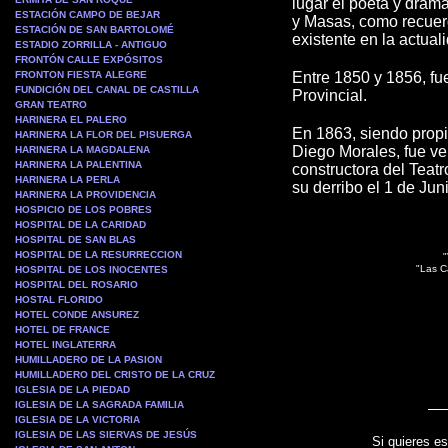
lugar el poeta y dra
ESTACIÓN CAMPO DE BEJAR
y Masas, como recuerd
ESTACIÓN DE SAN BARTOLOMÉ
existente en la actual
ESTADIO ZORRILLA - ANTIGUO
FRONTÓN CALLE EXPÓSITOS
FRONTON FIESTA ALEGRE
Entre 1850 y 1856, fu
FUNDICIÓN DEL CANAL DE CASTILLA
Provincial.
GRAN TEATRO
HARINERA EL PALERO
En 1863, siendo propi
HARINERA LA FLOR DEL PISUERGA
Diego Morales, fue ve
HARINERA LA MAGDALENA
HARINERA LA PALENTINA
constructora del Tea
HARINERA LA PERLA
su derribo el 1 de Ju
HARINERA LA PROVIDENCIA
HOSPICIO DE LOS POBRES
HOSPITAL DE LA CARIDAD
HOSPITAL DE SAN BLAS
HOSPITAL DE LA RESURRECCION
"
"Las C
HOSPITAL DE LOS INOCENTES
HOSPITAL DEL ROSARIO
HOSTAL FLORIDO
HOTEL CONDE ANSUREZ
HOTEL DE FRANCE
HOTEL INGLATERRA
HUMILLADERO DE LA PASION
HUMILLADERO DEL CRISTO DE LA CRUZ
IGLESIA DE LA PIEDAD
IGLESIA DE LA SAGRADA FAMILIA
IGLESIA DE LA VICTORIA
IGLESIA DE LAS SIERVAS DE JESÚS
Si quieres es