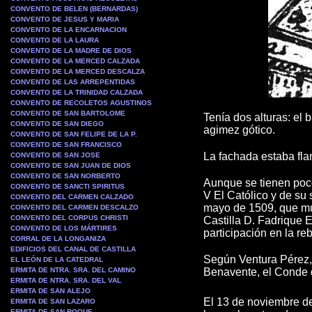
CONVENTO DE BELEN (BERNARDAS)
CONVENTO DE JESUS Y MARIA
CONVENTO DE LA ENCARNACION
CONVENTO DE LA LAURA
CONVENTO DE LA MADRE DE DIOS
CONVENTO DE LA MERCED CALZADA
CONVENTO DE LA MERCED DESCALZA
CONVENTO DE LAS ARREPENTIDAS
CONVENTO DE LA TRINIDAD CALZADA
CONVENTO DE RECOLETOS AGUSTINOS
CONVENTO DE SAN BARTOLOME
Tenía dos alturas: el 
CONVENTO DE SAN DIEGO
agimez gótico.
CONVENTO DE SAN FELIPE DE LA P.
CONVENTO DE SAN FRANCISCO
La fachada estaba fla
CONVENTO DE SAN JOSE
CONVENTO DE SAN JUAN DE DIOS
CONVENTO DE SAN NORBERTO
Aunque se tienen poco
CONVENTO DE SANCTI SPIRITUS
V El Católico y de su
CONVENTO DEL CARMEN CALZADO
mayo de 1509, que mur
CONVENTO DEL CARMEN DESCALZO
CONVENTO DEL CORPUS CHRISTI
Castilla D. Fadrique 
CONVENTO DE LOS MÁRTIRES
participación en la r
CORRAL DE LA LONGANIZA
EDIFICIOS DEL CANAL DE CASTILLA
Según Ventura Pérez, 
EL LEÓN DE LA CATEDRAL
ERMITA DE NTRA. SRA. DEL CAMINO
Benavente, el Conde 
ERMITA DE NTRA. SRA. DEL VAL
ERMITA DE SAN ALEJO
El 13 de noviembre de
ERMITA DE SAN LAZARO
ERMITA DE SAN ROQUE