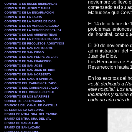
noviembre se llevó e
CONVENTO DE BELEN (BERNARDAS)
comenzado así su acti
CONVENTO DE JESUS Y MARIA
Mahudes» que Cervant
CONVENTO DE LA ENCARNACION
CONVENTO DE LA LAURA
CONVENTO DE LA MADRE DE DIOS
El 14 de octubre de
CONVENTO DE LA MERCED CALZADA
problemas, entonces,
CONVENTO DE LA MERCED DESCALZA
del hospital, cosa q
CONVENTO DE LAS ARREPENTIDAS
CONVENTO DE LA TRINIDAD CALZADA
CONVENTO DE RECOLETOS AGUSTINOS
El 30 de noviembre d
CONVENTO DE SAN BARTOLOME
administración" del
CONVENTO DE SAN DIEGO
Juan de Dios.
CONVENTO DE SAN FELIPE DE LA P.
L
os Hermanos de San
CONVENTO DE SAN FRANCISCO
CONVENTO DE SAN JOSE
Resurrección hasta 1
CONVENTO DE SAN JUAN DE DIOS
CONVENTO DE SAN NORBERTO
En los escritos del ho
CONVENTO DE SANCTI SPIRITUS
«está dedicado a Nu
CONVENTO DEL CARMEN CALZADO
CONVENTO DEL CARMEN DESCALZO
este hospital. Los e
CONVENTO DEL CORPUS CHRISTI
incurables y suelen e
CONVENTO DE LOS MÁRTIRES
cada un año más de ci
CORRAL DE LA LONGANIZA
EDIFICIOS DEL CANAL DE CASTILLA
EL LEÓN DE LA CATEDRAL
ERMITA DE NTRA. SRA. DEL CAMINO
ERMITA DE NTRA. SRA. DEL VAL
ERMITA DE SAN ALEJO
ERMITA DE SAN LAZARO
ERMITA DE SAN ROQUE