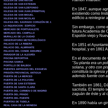
IGLESIA DE SAN ANTON
IGLESIA DE SAN ESTEBAN
IGLESIA DE SAN ILDEFONSO
En 1847, aunque agre
IGLESIA DE SAN JUAN (PRIMITIVA)
existiendo como Insti
IGLESIA DE SAN MIGUEL
edificio a reintegrar a
IGLESIA DE SAN NICOLAS
IGLESIA DEL SAGRADO CORAZÓN DE J.
LA INQUISICION - EDIFICIO
Sin embargo, como el
MERCADO DE PORTUGALETE
futura Academia de Ca
MERCADO DEL CAMPILLO
Espolón viejo y Nuev
MURALLAS DE LA CIUDAD
OBSERVATORIO METEOROLÓGICO
PALACIO DE LA RIBERA
En 1851 el Ayuntamie
PALACIO DEL ALMIRANTE
hospital, y en 1861 
PALACIO DEL CONDE ANSUREZ
PARADOR DE LA ALEGRÍA
En el documento de v
PISCINA DEPORTIVA
PISCINA SAMOA
"Su planta era un pol
PORTILLO DE BALBOA
solana, y otro con p
PUENTES ANTIGUOS DEL ESGUEVA
constituía la iglesia
PRISIÓN PROVINCIAL ANTIGUA
además fuente con a
PUERTA DE LA MERCED
PUERTA DE LA POLVORA
PUERTA DE SAN ESTEBAN
También en 1861,
Dá
PUERTA DE SANTA CLARA
sacristía. El templo 
PUERTA DEL CARMEN O DE MADRID
zaguán de éste y al 
PUERTA DEL PRADO
PUERTA DEL PUENTE
PUERTAS DE TUDELA
En 1890 había un gimn
REAL CASA DE LA MONEDA