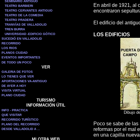
SEMINARIO ANTIGUO
E
n abril de 1921, al
TEATRO BARBIERI
encontraron sepultur
TEATRO CERVANTES ANTIGUO
TEATRO DE LA COMEDIA
TEATRO PRADERA
El edificio del antig
TRANVÍAS DE VALLADOLID
TREN BURRA
LOS EDIFICIOS
UNIVERSIDAD -EDIFICIO GÓTICO
SUCEDIÓ EN VALLADOLID
RECORRIDO
LOS RIOS
PLANOS CIUDAD
EVENTOS IMPORTANTES
DE TODO UN POCO
VER
GALERIA DE FOTOS
LO TIENES QUE VER
APORTACIONES VA-ANTIGUO
DE AYER A HOY
VISITA VIRTUAL
PLANO CIUDAD
TURISMO
INFORMACIÓN ÚTIL
INFO - PRACTICA
Dibujo d
QUE VISITAR
RECORRIDO TURÍSTICO
Poco se sabe de las 
PLANO DEL RECORRIDO
reformas por el mal 
DESDE VALLADOLID A ...
en una capilla nueva
MI OTRA WEB