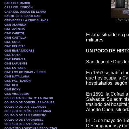
CASA DEL BARCO
CASA DEL CORDÓN
CASA DEL DUQUE DE LERMA
CASTILLO DE CANTERAC
Reconstr
CERVECERA LA CRUZ BLANCA
CINE ALAMEDA
CINE AVENIDA
CINE CAPITOL
Estaba situado en pa
CINE CASTILLA
militares.
CINE COCA
CINE DELICIAS
UN POCO DE HIST
CINE EMBAJADORES
CINE GOYA
CINE HISPANIA
San Juan de Dios fu
CINE LAFUENTE
CINE LA RUBIA
En 1553 se había fun
CINE LOS KOTSKAS - LUISES
CINE MATALLANA
que hoy ocupa la Casa
CINE PAZ - BABÓN
hospitalarios, según
CINE REX
CINE ROXY
En 1591, la Cofradía
CINE VISTARAMA
COLEGIATA DE STA. Mª LA MAYOR
Salvador. Su adminis
COLEGIO DE DONCELLAS NOBLES
traslado del hospita
COLEGIO DE LOS VELARDES
Alberto Cuon, situad
COLEGIO DE NIÑAS HUERFANAS
COLEGIO DE SAN AMBROSIO
COLEGIO DE SAN GABRIEL
E
l 15 de mayo de 1592
COLEGIO DE SAN IGNACIO
Desamparados y un te
CONVENTO AGUSTINAS RECOLETAS