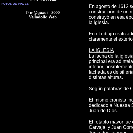
FOTOS DE VIAJES
En agosto de 1612 se
construcción de un nu
© m@guadi - 2000
construyó en esa époc
Valladolid Web
la iglesia.
En el dibujo realiza
claramente el exterio
LA IGLESIA
La facha de la igles
principal era adintel
interior, posiblemen
fachada es de sillerí
distintas alturas.
Según palabras de Ca
El mismo
cronista i
dedicado a Nuestra S
Juan de Dios.
El retablo mayor fu
Carvajal y Juan Corre
Tenía dos cuerpos: