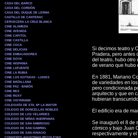
CASA DEL BARCO
CASA DEL CORDÓN
CASA DEL DUQUE DE LERMA
CASTILLO DE CANTERAC
CERVECERA LA CRUZ BLANCA
CINE ALAMEDA
CINE AVENIDA
CINE CAPITOL
CINE CASTILLA
CINE COCA
Si decimos teatro y
CINE DELICIAS
Pradera, pero antes 
CINE EMBAJADORES
CINE GOYA
del teatro, hubo otro
CINE HISPANIA
de verano que hubo 
CINE LAFUENTE
CINE LA RUBIA
En 1881, Mariano Cort
CINE LOS KOTSKAS - LUISES
de variedades en los
CINE MATALLANA
CINE PAZ - BABÓN
pero condicionada po
CINE REX
arquitecto y que en 
CINE ROXY
hubieran transcurrido
CINE VISTARAMA
COLEGIATA DE STA. Mª LA MAYOR
COLEGIO DE DONCELLAS NOBLES
El edificio era de ma
COLEGIO DE LOS VELARDES
COLEGIO DE NIÑAS HUERFANAS
Se inauguró el 8 de 
COLEGIO DE SAN AMBROSIO
cómico y bajo Juan 
COLEGIO DE SAN GABRIEL
COLEGIO DE SAN IGNACIO
respectivamente y el
CONVENTO AGUSTINAS RECOLETAS