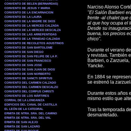
CONVENTO DE BELEN (BERNARDAS)
Narciso Alonso Cortés
CONVENTO DE JESUS Y MARIA
"El Salón Barbieri er
CONVENTO DE LA ENCARNACION
CONVENTO DE LA LAURA
frente -al chalet qu
CONVENTO DE LA MADRE DE DIOS
al que hoy ocupa el t
CONVENTO DE LA MERCED CALZADA
Desde su inauguració
CONVENTO DE LA MERCED DESCALZA
buena, los precios e
CONVENTO DE LAS ARREPENTIDAS
chico".
CONVENTO DE LA TRINIDAD CALZADA
CONVENTO DE RECOLETOS AGUSTINOS
CONVENTO DE SAN BARTOLOME
Durante el verano de
CONVENTO DE SAN DIEGO
y revistas. También e
CONVENTO DE SAN FELIPE DE LA P.
Barbieri, o Zarzuela
CONVENTO DE SAN FRANCISCO
Yancke.
CONVENTO DE SAN JOSE
CONVENTO DE SAN JUAN DE DIOS
CONVENTO DE SAN NORBERTO
En 1884 se representa
CONVENTO DE SANCTI SPIRITUS
se estrenó la zarzue
CONVENTO DEL CARMEN CALZADO
CONVENTO DEL CARMEN DESCALZO
CONVENTO DEL CORPUS CHRISTI
Durante estos años e
CONVENTO DE LOS MÁRTIRES
mismo estilo que alt
CORRAL DE LA LONGANIZA
EDIFICIOS DEL CANAL DE CASTILLA
Tras la temporada de
EL LEÓN DE LA CATEDRAL
ERMITA DE NTRA. SRA. DEL CAMINO
desmantelado.
ERMITA DE NTRA. SRA. DEL VAL
ERMITA DE SAN ALEJO
ERMITA DE SAN LAZARO
ERMITA DE SAN ROQUE