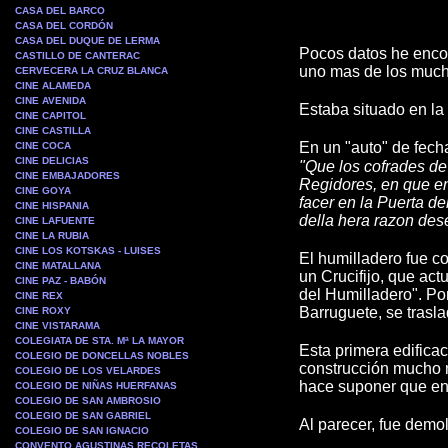
CASA DEL BARCO
CASA DEL CORDÓN
CASA DEL DUQUE DE LERMA
Pocos datos he encon
CASTILLO DE CANTERAC
uno mas de los much
CERVECERA LA CRUZ BLANCA
CINE ALAMEDA
CINE AVENIDA
Estaba situado en la
CINE CAPITOL
CINE CASTILLA
En un "auto" de fech
CINE COCA
CINE DELICIAS
"Que los cofrades de
CINE EMBAJADORES
Regidores, en que en
CINE GOYA
facer en la Puerta d
CINE HISPANIA
della hera razon des
CINE LAFUENTE
CINE LA RUBIA
CINE LOS KOTSKAS - LUISES
El humilladero fue co
CINE MATALLANA
un Crucifijo, que act
CINE PAZ - BABÓN
del Humilladero". Por
CINE REX
Barruguete, se trasla
CINE ROXY
CINE VISTARAMA
COLEGIATA DE STA. Mª LA MAYOR
Esta primera edifica
COLEGIO DE DONCELLAS NOBLES
construcción mucho m
COLEGIO DE LOS VELARDES
hace suponer que ent
COLEGIO DE NIÑAS HUERFANAS
COLEGIO DE SAN AMBROSIO
COLEGIO DE SAN GABRIEL
Al parecer, fue demo
COLEGIO DE SAN IGNACIO
CONVENTO AGUSTINAS RECOLETAS