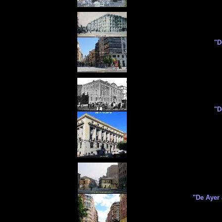
"D
"D
"De Ayer 