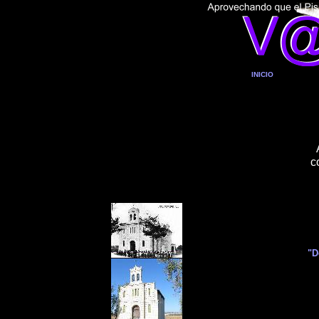
INICIO
c
"D