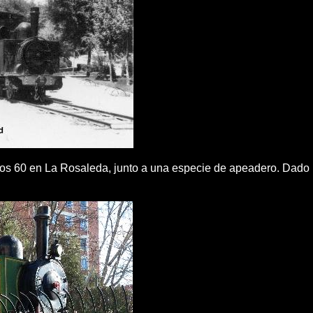
os 60 en La Rosaleda, junto a una especie de apeadero. Dado