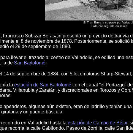
El Tren Burra a su paso por Valladol
Foto conseguida en la red
7, Francisco Subizar Berasain presentó un proyecto de tranvía 
lmente el 8 de noviembre de 1878. Posteriormente, se solicitó 
cedió el 29 de septiembre de 1880.
ra llevar el trazado al centro de Valladolid, se edificó una est
, la de
San Bartolomé
.
el 14 de septiembre de 1884, con 5 locomotoras Sharp-Stewart,
 unía la
estación de San Bartolomé
con el canal “el Portazgo” d
darra, Villanubla y Zaratán, y discrecionales en Torozos y Coru
horas.
o apeaderos, algunas aún existen, eran de ladrillo y tenían un
 giratoria y un puente-báscula.
 recorrido en Valladolid hasta la
estación de Campo de Béjar
, 
que recorría la calle Gabilondo, Paseo de Zorrilla, calle San Il