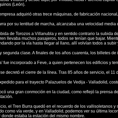
uinos (León).
empresa adquirió otras trece máquinas, de fabricación nacional,
urra por su lentitud de marcha, alcanzaba una velocidad media 
bida de Torozos a Villanubla y en sentido contrario la subida d
tren llevaba muchos pasajeros, todos se tenían que bajar. Mient
ndando por la vía hasta llegar al llano, allí volvían todos a subir
 segunda clase. A finales de los años cuarenta, los billetes de 
’ fue incorporado a Feve, a quien pertenecen los edificios y ter
se decretó el cierre de la línea. Tras 85 años de servicio, el 11
 expedido para el trayecto Palazuelos de Vedija - Valladolid, co
có una gran conmoción en la ciudad, como reflejó la prensa del
tación.
cio, el Tren Burra quedó en el recuerdo de los vallisoletanos y
do como vía verde, y en Valladolid, podemos ver su última loco
ar donde estaba la estación del mismo nombre.