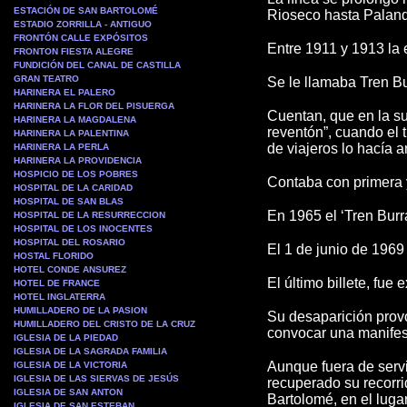
ESTACIÓN DE SAN BARTOLOMÉ
Rioseco hasta Palanq
ESTADIO ZORRILLA - ANTIGUO
FRONTÓN CALLE EXPÓSITOS
Entre 1911 y 1913 la 
FRONTON FIESTA ALEGRE
FUNDICIÓN DEL CANAL DE CASTILLA
GRAN TEATRO
Se le llamaba Tren B
HARINERA EL PALERO
HARINERA LA FLOR DEL PISUERGA
Cuentan, que en la su
HARINERA LA MAGDALENA
reventón”, cuando el 
HARINERA LA PALENTINA
de viajeros lo hacía a
HARINERA LA PERLA
HARINERA LA PROVIDENCIA
HOSPICIO DE LOS POBRES
Contaba con primera y
HOSPITAL DE LA CARIDAD
HOSPITAL DE SAN BLAS
En 1965 el ‘Tren Burra
HOSPITAL DE LA RESURRECCION
HOSPITAL DE LOS INOCENTES
HOSPITAL DEL ROSARIO
El 1 de junio de 1969 
HOSTAL FLORIDO
HOTEL CONDE ANSUREZ
El último billete, fue
HOTEL DE FRANCE
HOTEL INGLATERRA
HUMILLADERO DE LA PASION
Su desaparición provo
HUMILLADERO DEL CRISTO DE LA CRUZ
convocar una manifes
IGLESIA DE LA PIEDAD
IGLESIA DE LA SAGRADA FAMILIA
Aunque fuera de servi
IGLESIA DE LA VICTORIA
IGLESIA DE LAS SIERVAS DE JESÚS
recuperado su recorri
IGLESIA DE SAN ANTON
Bartolomé, en el lug
IGLESIA DE SAN ESTEBAN