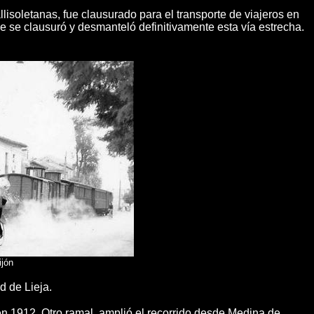
allisoletanas, fue clausurado para el transporte de viajeros en
 se clausuró y desmanteló definitivamente esta vía estrecha.
ijón
 de Lieja.
 en 1912. Otro ramal, amplió el recorrido desde Medina de