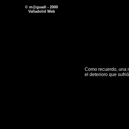
© m@guadi - 2000
Valladolid Web
Como recuerdo, una m
el deterioro que sufrió