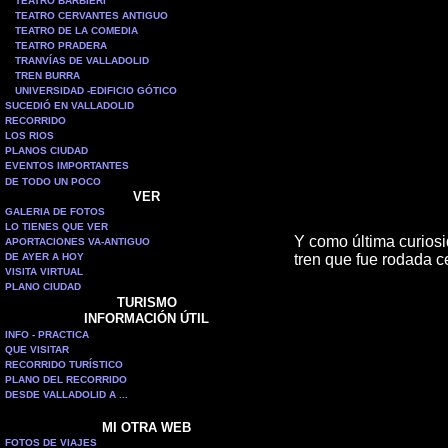
TEATRO BARBIERI
TEATRO CERVANTES ANTIGUO
TEATRO DE LA COMEDIA
TEATRO PRADERA
TRANVÍAS DE VALLADOLID
TREN BURRA
UNIVERSIDAD -EDIFICIO GÓTICO
SUCEDIÓ EN VALLADOLID
RECORRIDO
LOS RIOS
PLANOS CIUDAD
EVENTOS IMPORTANTES
DE TODO UN POCO
VER
GALERIA DE FOTOS
LO TIENES QUE VER
Y como última curiosi
APORTACIONES VA-ANTIGUO
DE AYER A HOY
tren que fue rodada c
VISITA VIRTUAL
PLANO CIUDAD
TURISMO
INFORMACIÓN ÚTIL
INFO - PRACTICA
QUE VISITAR
RECORRIDO TURÍSTICO
PLANO DEL RECORRIDO
DESDE VALLADOLID A ...
MI OTRA WEB
FOTOS DE VIAJES