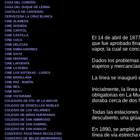
CASA DEL CORDÓN
CASA DEL DUQUE DE LERMA
CASTILLO DE CANTERAC
CERVECERA LA CRUZ BLANCA
CINE ALAMEDA
CINE AVENIDA
CINE CAPITOL
CINE CASTILLA
El 14 de abril de 187
CINE COCA
que fue aprobado fina
CINE DELICIAS
vapor, la cual se con
CINE EMBAJADORES
CINE GOYA
CINE HISPANIA
Dados los problemas pa
CINE LAFUENTE
viajeros y mercancías
CINE LA RUBIA
CINE LOS KOTSKAS - LUISES
La línea se inauguró 
CINE MATALLANA
CINE PAZ - BABÓN
CINE REX
Inicialmente, la línea
CINE ROXY
obligatorias en La Mu
CINE VISTARAMA
duraba cerca de dos 
COLEGIATA DE STA. Mª LA MAYOR
COLEGIO DE DONCELLAS NOBLES
COLEGIO DE LOS VELARDES
Todas las estaciones 
COLEGIO DE NIÑAS HUERFANAS
descubierto, una grúa
COLEGIO DE SAN AMBROSIO
COLEGIO DE SAN GABRIEL
En 1890, se amplió el
COLEGIO DE SAN IGNACIO
CONVENTO AGUSTINAS RECOLETAS
línea de vía estrecha 
CONVENTO DE BELEN (BERNARDAS)