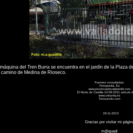
 máquina del Tren Burra se encuentra en el jardín de la Plaza
en camino de Medina de Rioseco.
Fuentes consultadas:
Ferropedia. Es
www.provinciadevalladolid.com
El Norte de Castilla 10-08-2011 articulo 
www.urbanity.es
Treneando.com
29-11-2013
Gracias por visitar mi págin
m@guadi