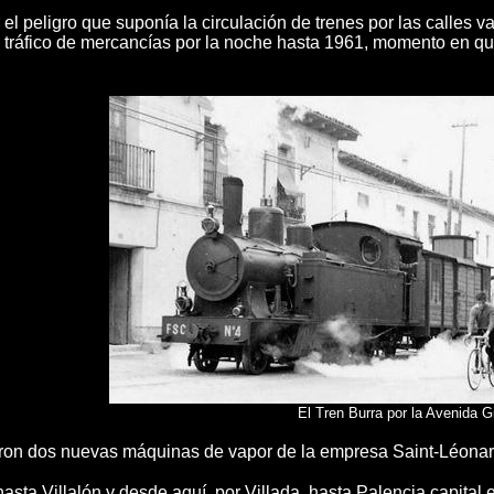
 el peligro que suponía la circulación de trenes por las calles v
tráfico de mercancías por la noche hasta 1961, momento en que
El Tren Burra por la Avenida G
ron dos nuevas máquinas de vapor de la empresa Saint-Léonard
hasta Villalón y desde aquí, por Villada, hasta Palencia capital