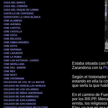
CASA DEL BARCO
CASA DEL CORDÓN
CASA DEL DUQUE DE LERMA
CASTILLO DE CANTERAC
CERVECERA LA CRUZ BLANCA
CINE ALAMEDA
CINE AVENIDA
CINE CAPITOL
CINE CASTILLA
CINE COCA
CINE DELICIAS
CINE EMBAJADORES
CINE GOYA
CINE HISPANIA
Fot
CINE LAFUENTE
CINE LA RUBIA
CINE LOS KOTSKAS - LUISES
Estaba situada casi 
CINE MATALLANA
Zarandona con la
Pl
CINE PAZ - BABÓN
CINE REX
CINE ROXY
Según el historiador
CINE VISTARAMA
estando en ella la co
COLEGIATA DE STA. Mª LA MAYOR
que sería la que hab
COLEGIO DE DONCELLAS NOBLES
COLEGIO DE LOS VELARDES
COLEGIO DE NIÑAS HUERFANAS
En el camino de Fuen
COLEGIO DE SAN AMBROSIO
por los RR.PP. Merc
COLEGIO DE SAN GABRIEL
ermita, los religios
COLEGIO DE SAN IGNACIO
Eloy, ya que en esa 
CONVENTO AGUSTINAS RECOLETAS