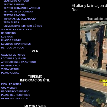
SEMINARIO ANTIGUO
TEATRO BARBIERI
El altar y la imagen 
TEATRO CERVANTES ANTIGUO
Real.
TEATRO DE LA COMEDIA
TEATRO PRADERA
Trasladado de
TRANVÍAS DE VALLADOLID
TREN BURRA
UNIVERSIDAD -EDIFICIO GÓTICO
SUCEDIÓ EN VALLADOLID
RECORRIDO
LOS RIOS
PLANOS CIUDAD
EVENTOS IMPORTANTES
DE TODO UN POCO
VER
GALERIA DE FOTOS
LO TIENES QUE VER
APORTACIONES VA-ANTIGUO
DE AYER A HOY
VISITA VIRTUAL
PLANO CIUDAD
TURISMO
INFORMACIÓN ÚTIL
INFO - PRACTICA
QUE VISITAR
RECORRIDO TURÍSTICO
PLANO DEL RECORRIDO
DESDE VALLADOLID A ...
MI OTRA WEB