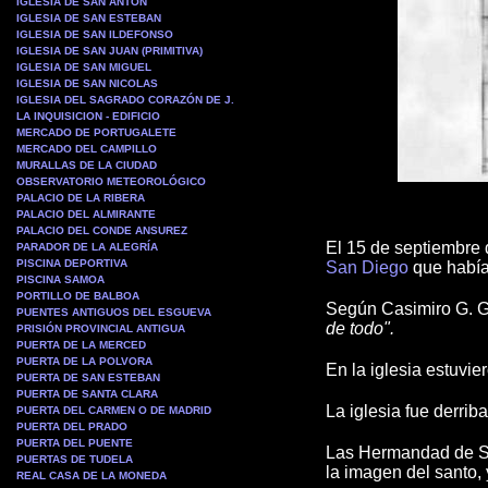
IGLESIA DE SAN ANTON
IGLESIA DE SAN ESTEBAN
IGLESIA DE SAN ILDEFONSO
IGLESIA DE SAN JUAN (PRIMITIVA)
IGLESIA DE SAN MIGUEL
IGLESIA DE SAN NICOLAS
IGLESIA DEL SAGRADO CORAZÓN DE J.
LA INQUISICION - EDIFICIO
MERCADO DE PORTUGALETE
MERCADO DEL CAMPILLO
MURALLAS DE LA CIUDAD
OBSERVATORIO METEOROLÓGICO
PALACIO DE LA RIBERA
PALACIO DEL ALMIRANTE
PALACIO DEL CONDE ANSUREZ
El 15 de septiembre 
PARADOR DE LA ALEGRÍA
PISCINA DEPORTIVA
San Diego
que había
PISCINA SAMOA
PORTILLO DE BALBOA
Según Casimiro G. G
PUENTES ANTIGUOS DEL ESGUEVA
de todo".
PRISIÓN PROVINCIAL ANTIGUA
PUERTA DE LA MERCED
PUERTA DE LA POLVORA
En la iglesia estuvi
PUERTA DE SAN ESTEBAN
PUERTA DE SANTA CLARA
La iglesia fue derrib
PUERTA DEL CARMEN O DE MADRID
PUERTA DEL PRADO
PUERTA DEL PUENTE
Las Hermandad de Sa
PUERTAS DE TUDELA
la imagen del santo, 
REAL CASA DE LA MONEDA