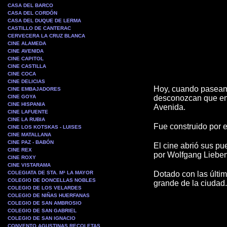
CASA DEL BARCO
CASA DEL CORDÓN
CASA DEL DUQUE DE LERMA
CASTILLO DE CANTERAC
CERVECERA LA CRUZ BLANCA
CINE ALAMEDA
CINE AVENIDA
CINE CAPITOL
CINE CASTILLA
CINE COCA
CINE DELICIAS
Hoy, cuando paseamo
CINE EMBAJADORES
CINE GOYA
desconozcan que en 
CINE HISPANIA
Avenida.
CINE LAFUENTE
CINE LA RUBIA
Fue construido por e
CINE LOS KOTSKAS - LUISES
CINE MATALLANA
CINE PAZ - BABÓN
El cine abrió sus pu
CINE REX
por Wolfgang Lieben
CINE ROXY
CINE VISTARAMA
COLEGIATA DE STA. Mª LA MAYOR
Dotado con las últim
COLEGIO DE DONCELLAS NOBLES
grande de la ciudad.
COLEGIO DE LOS VELARDES
COLEGIO DE NIÑAS HUERFANAS
COLEGIO DE SAN AMBROSIO
COLEGIO DE SAN GABRIEL
COLEGIO DE SAN IGNACIO
CONVENTO AGUSTINAS RECOLETAS