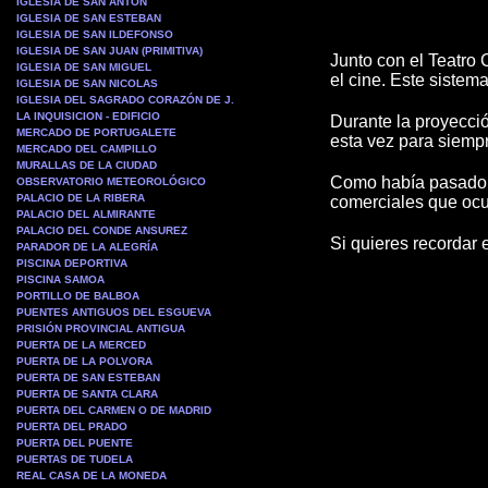
IGLESIA DE SAN ANTON
IGLESIA DE SAN ESTEBAN
IGLESIA DE SAN ILDEFONSO
IGLESIA DE SAN JUAN (PRIMITIVA)
Junto con el Teatro
IGLESIA DE SAN MIGUEL
el cine. Este sistem
IGLESIA DE SAN NICOLAS
IGLESIA DEL SAGRADO CORAZÓN DE J.
LA INQUISICION - EDIFICIO
Durante la proyecció
MERCADO DE PORTUGALETE
esta vez para siemp
MERCADO DEL CAMPILLO
MURALLAS DE LA CIUDAD
Como había pasado c
OBSERVATORIO METEOROLÓGICO
PALACIO DE LA RIBERA
comerciales que ocu
PALACIO DEL ALMIRANTE
PALACIO DEL CONDE ANSUREZ
Si quieres recordar 
PARADOR DE LA ALEGRÍA
PISCINA DEPORTIVA
PISCINA SAMOA
PORTILLO DE BALBOA
PUENTES ANTIGUOS DEL ESGUEVA
PRISIÓN PROVINCIAL ANTIGUA
PUERTA DE LA MERCED
PUERTA DE LA POLVORA
PUERTA DE SAN ESTEBAN
PUERTA DE SANTA CLARA
PUERTA DEL CARMEN O DE MADRID
PUERTA DEL PRADO
PUERTA DEL PUENTE
PUERTAS DE TUDELA
REAL CASA DE LA MONEDA