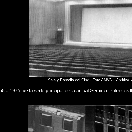
Sala y Pantalla del Cine - Foto AMVA - Archivo M
58 a 1975 fue la sede principal de la actual Seminci, entonces