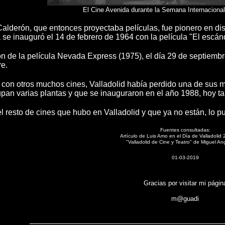
El Cine Avenida durante la Semana Internacional
 Calderón, que entonces proyectaba películas, fue pionero en d
a se inauguró el 14 de febrero de 1964 con la película "El escá
n de la película Nevada Express (1975), el día 29 de septiembre
re.
on otros muchos cines, Valladolid había perdido una de sus me
pan varias plantas y que se inauguraron en el año 1988, hoy t
el resto de cines que hubo en Valladolid y que ya no están, lo p
Fuentes consultadas:
Artículo de Luis Amo en el Día de Valladolid
"Valladolid de Cine y Teatro" de Miguel An
01-03-2019
Gracias por visitar mi págin
m@guadi