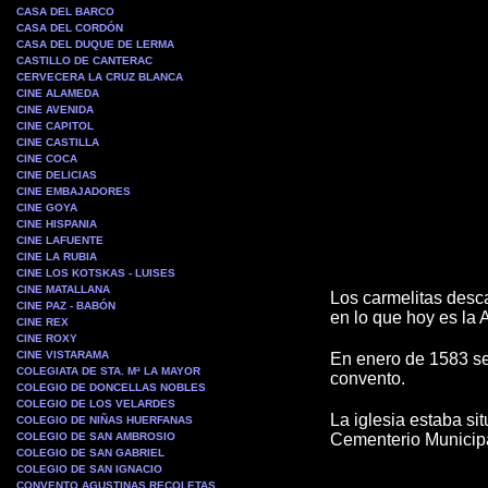
CASA DEL BARCO
CASA DEL CORDÓN
CASA DEL DUQUE DE LERMA
CASTILLO DE CANTERAC
CERVECERA LA CRUZ BLANCA
CINE ALAMEDA
CINE AVENIDA
CINE CAPITOL
CINE CASTILLA
CINE COCA
CINE DELICIAS
CINE EMBAJADORES
CINE GOYA
CINE HISPANIA
CINE LAFUENTE
CINE LA RUBIA
CINE LOS KOTSKAS - LUISES
CINE MATALLANA
Los carmelitas desc
CINE PAZ - BABÓN
en lo que hoy es la 
CINE REX
CINE ROXY
CINE VISTARAMA
En enero de 1583 se
COLEGIATA DE STA. Mª LA MAYOR
convento.
COLEGIO DE DONCELLAS NOBLES
COLEGIO DE LOS VELARDES
La iglesia estaba si
COLEGIO DE NIÑAS HUERFANAS
COLEGIO DE SAN AMBROSIO
Cementerio Municipa
COLEGIO DE SAN GABRIEL
COLEGIO DE SAN IGNACIO
CONVENTO AGUSTINAS RECOLETAS