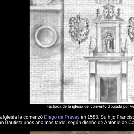
Fachada de la iglesia del convento dibujada por V
la Iglesia la comenzó
Diego de Praves
en 1583. Su hijo Francisc
uan Bautista unos año mas tarde, según diseño de Antonio de 