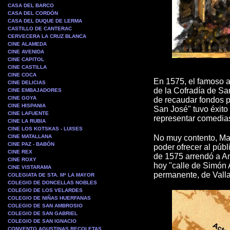
CASA DEL BARCO
CASA DEL CORDÓN
CASA DEL DUQUE DE LERMA
CASTILLO DE CANTERAC
CERVECERA LA CRUZ BLANCA
CINE ALAMEDA
CINE AVENIDA
CINE CAPITOL
CINE CASTILLA
CINE COCA
En 1575, el famoso a
CINE DELICIAS
de la Cofradía de Sa
CINE EMBAJADORES
CINE GOYA
de recaudar fondos p
CINE HISPANIA
San José" tuvo éxito
CINE LAFUENTE
representar comedias 
CINE LA RUBIA
CINE LOS KOTSKAS - LUISES
CINE MATALLANA
No muy contento, Mat
CINE PAZ - BABÓN
poder ofrecer al públ
CINE REX
de 1575 arrendó a An
CINE ROXY
hoy "calle de Simón A
CINE VISTARAMA
permanente, de Valla
COLEGIATA DE STA. Mª LA MAYOR
COLEGIO DE DONCELLAS NOBLES
COLEGIO DE LOS VELARDES
COLEGIO DE NIÑAS HUERFANAS
COLEGIO DE SAN AMBROSIO
COLEGIO DE SAN GABRIEL
COLEGIO DE SAN IGNACIO
CONVENTO AGUSTINAS RECOLETAS