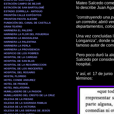
Mateo Salcedo comen
ESTACIÓN CAMPO DE BEJAR
lo describe Juan Agap
ESTACIÓN DE SAN BARTOLOMÉ
ESTADIO ZORRILLA - ANTIGUO
FRONTÓN CALLE EXPÓSITOS
"construyendo una par
FRONTON FIESTA ALEGRE
un corredor, abrió ve
FUNDICIÓN DEL CANAL DE CASTILLA
departamentos, coloc
GRAN TEATRO
HARINERA EL PALERO
HARINERA LA FLOR DEL PISUERGA
Una vez concluidas l
HARINERA LA MAGDALENA
Longaniza", donde s
HARINERA LA PALENTINA
famoso autor de com
HARINERA LA PERLA
HARINERA LA PROVIDENCIA
HOSPICIO DE LOS POBRES
Pero poco duró la al
HOSPITAL DE LA CARIDAD
Salcedo por consider
HOSPITAL DE SAN BLAS
hospital.
HOSPITAL DE LA RESURRECCION
HOSPITAL DE LOS INOCENTES
HOSPITAL DEL ROSARIO
Y así, el 17 de junio
HOSTAL FLORIDO
términos:
HOTEL CONDE ANSUREZ
HOTEL DE FRANCE
HOTEL INGLATERRA
HUMILLADERO DE LA PASION
HUMILLADERO DEL CRISTO DE LA CRUZ
IGLESIA DE LA PIEDAD
IGLESIA DE LA SAGRADA FAMILIA
IGLESIA DE LA VICTORIA
IGLESIA DE LAS SIERVAS DE JESÚS