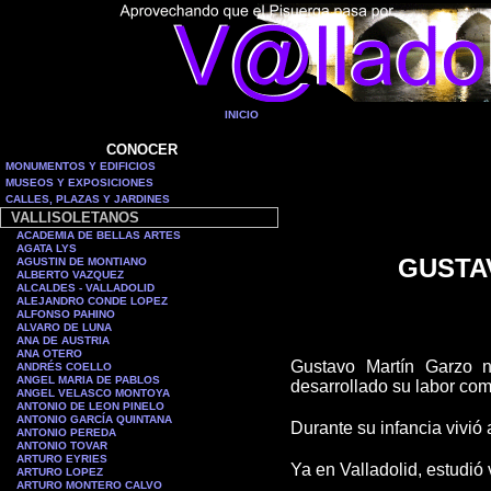
INICIO
CONOCER
MONUMENTOS Y EDIFICIOS
MUSEOS Y EXPOSICIONES
CALLES, PLAZAS Y JARDINES
VALLISOLETANOS
ACADEMIA DE BELLAS ARTES
AGATA LYS
GUSTA
AGUSTIN DE MONTIANO
ALBERTO VAZQUEZ
ALCALDES - VALLADOLID
ALEJANDRO CONDE LOPEZ
ALFONSO PAHINO
ALVARO DE LUNA
ANA DE AUSTRIA
ANA OTERO
Gustavo Martín Garzo n
ANDRÉS COELLO
ANGEL MARIA DE PABLOS
desarrollado su labor com
ANGEL VELASCO MONTOYA
ANTONIO DE LEON PINELO
ANTONIO GARCÍA QUINTANA
Durante su infancia vivió
ANTONIO PEREDA
ANTONIO TOVAR
ARTURO EYRIES
Ya en Valladolid, estudió
ARTURO LOPEZ
ARTURO MONTERO CALVO