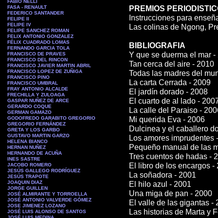
FABIO NELLI
FASA - RENAULT
PREMIOS PERIODISTI
FEDERICO SANTANDER
Instrucciones para enseñ
FELIPE II
FELIPE IV
Las colinas de Ngong, Pre
FELIPE SANCHEZ ROMAN
FELIX ANTONIO GONZALEZ
FÉLIX CUADRADO LOMAS
BIBLIOGRAFIA
FERNANDO GARCIA TOLA
Y que se duerma el mar -
FRANCISCO DE PRAVES
FRANCISCO DEL RINCON
Tan cerca del aire - 2010
FRANCISCO JAVIER MARTIN ABRIL
FRANCISCO LOPEZ DE ZUÑIGA
Todas las madres del mu
FRANCISCO PINO
La carta Cerrada - 2009
FRANCISCO UMBRAL
FRAY ANTONIO ALCALDE
El jardín dorado - 2008
FRECHILLA Y ZULOAGA
El cuarto de al lado - 200
GASPAR NUÑEZ DE ARCE
GERARDO COQUE
La calle del Paraiso - 200
GERMAN GAMAZO
GODOFREDO GARABITO GREGORIO
Mi querida Eva - 2006
GREGORIO FERNÁNDEZ
Dulcinea y el caballero d
GRETA Y LOS GARBO
GUSTAVO MARTIN GARZO
Los amores imprudentes 
HELENA BIANCO
Pequeño manual de las m
HERNAN NUÑEZ
HERNANDO DE ACUÑA
Tres cuentos de hadas - 
INES SASTRE
El libro de los encargos -
JACOBO ROMERO
JESÚS GALLEGO RODRÍGUEZ
La soñadora - 2001
JESÚS TRAPOTE
JOAQUIN DIAZ
El hilo azul - 2001
JORGE GUILLEN
Una miga de pan - 2000
JOSÉ ALMIRANTE Y TORROELLA
JOSÉ ANTONIO VALVERDE GÓMEZ
El valle de las gigantas -
JOSE JIMENEZ LOZANO
Las historias de Marta y 
JOSÉ LUIS ALONSO DE SANTOS
JOSÉ LUIS MEDINA