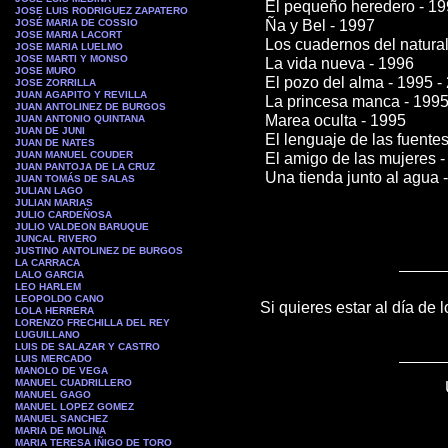
El pequeño heredero - 1
JOSE LUIS RODRIGUEZ ZAPATERO
JOSÉ MARIA DE COSSIO
Ña y Bel - 1997
JOSE MARIA LACORT
Los cuadernos del natural
JOSE MARIA LUELMO
JOSE MARTI Y MONSO
La vida nueva - 1996
JOSE MURO
El pozo del alma - 1995 -
JOSE ZORRILLA
JUAN AGAPITO Y REVILLA
La princesa manca - 199
JUAN ANTOLINEZ DE BURGOS
Marea oculta - 1995
JUAN ANTONIO QUINTANA
JUAN DE JUNI
El lenguaje de las fuente
JUAN DE NATES
JUAN MANUEL COUDER
El amigo de las mujeres 
JUAN PANTOJA DE LA CRUZ
Una tienda junto al agua 
JUAN TOMÁS DE SALAS
JULIAN LAGO
JULIAN MARIAS
JULIO CARDEÑOSA
JULIO VALDEON BARUQUE
JUNCAL RIVERO
JUSTINO ANTOLINEZ DE BURGOS
LA CARRACA
LALO GARCIA
LEO HARLEM
LEOPOLDO CANO
Si quieres estar al día de 
LOLA HERRERA
LORENZO FRECHILLA DEL REY
LUGUILLANO
LUIS DE SALAZAR Y CASTRO
LUIS MERCADO
MANOLO DE VEGA
MANUEL CUADRILLERO
MANUEL GAGO
MANUEL LOPEZ GOMEZ
MANUEL SANCHEZ
MARIA DE MOLINA
MARIA TERESA IÑIGO DE TORO