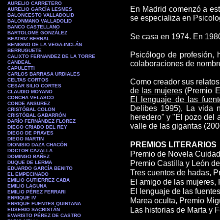
AURELIO CARRETERO
En Madrid comenzó a estud
AURELIO GARCÍA LESMES
BALONCESTO VALLADOLID
se especializa en Psicolo
BALONMANO VALLADOLID
BANCO CASTELLANO
BARTOLOMÉ GONZÁLEZ
Se casa en 1974. En 1980 
BEATRIZ BERNAL
BENIGNO DE LA VEGA-INCLÁN
BERRUGUETE
Psicólogo de profesión, 
CALIXTO FERNANDEZ DE LA TORRE
CANDEAL
colaboraciones de nombre
CAPULETTI
CARLOS BARRASA URDIALES
CELTAS CORTOS
Como creador sus relatos y
CESAR SILIO CORTES
de las mujeres
(Premio E
CLAUDIO MOYANO
CONCHA VELASCO
El lenguaje de las fuent
CONDE ANSUREZ
Delibes 1995), La vida n
CRISTÓBAL COLON
CRISTÓBAL GABARRÓN
heredero" y "El pozo del
DARÍO FERNÁNDEZ FLOREZ
valle de las gigantas (200
DIEGO CRIADO DEL REY
DIEGO DE PRAVES
DIEGO MARTIN
PREMIOS LITERARIOS
DIONISIO DAZA CHACÓN
DOCTOR CAZALLA
Premio de Novela Cuidad 
DOMINGO BAÑEZ
Premio Castilla y León de
DUQUE DE LERMA
EDUARDO GARCÍA BENITO
Tres cuentos de hadas, Pre
EL EMPECINADO
EMILIO GUTIERREZ CABA
El amigo de las mujeres,
EMILIO LAGUNA
El lenguaje de las fuente
EMILIO PÉREZ FERRARI
ENRIQUE IV
Marea oculta, Premio Mig
ENRIQUE FUENTES QUINTANA
Las historias de Marta y 
EUSEBIO SACRISTÁN
EVARISTO PÉREZ DE CASTRO