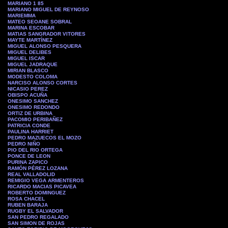
MARIANO 1 85
MARIANO MIGUEL DE REYNOSO
MARIEMMA
MATEO SEOANE SOBRAL
MARINA ESCOBAR
MATIAS SANGRADOR VITORES
MAYTE MARTÍNEZ
MIGUEL ALONSO PESQUERA
MIGUEL DELIBES
MIGUEL ISCAR
MIGUEL JADRAQUE
MIRIAN BLASCO
MODESTO COLOMA
NARCISO ALONSO CORTES
NICASIO PEREZ
OBISPO ACUÑA
ONESIMO SANCHEZ
ONESIMO REDONDO
ORTIZ DE URBINA
PACOMIO PERIBAÑEZ
PATRICIA CONDE
PAULINA HARRIET
PEDRO MAZUECOS EL MOZO
PEDRO NIÑO
PIO DEL RIO ORTEGA
PONCE DE LEON
PURINA ZAPICO
RAMÓN PÉREZ LOZANA
REAL VALLADOLID
REMIGIO VEGA ARMENTEROS
RICARDO MACIAS PICAVEA
ROBERTO DOMINGUEZ
ROSA CHACEL
RUBEN BARAJA
RUGBY EL SALVADOR
SAN PEDRO REGALADO
SAN SIMON DE ROJAS