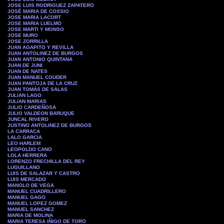
JOSE LUIS RODRIGUEZ ZAPATERO
JOSÉ MARIA DE COSSIO
JOSE MARIA LACORT
JOSE MARIA LUELMO
JOSE MARTI Y MONSO
JOSE MURO
JOSE ZORRILLA
JUAN AGAPITO Y REVILLA
JUAN ANTOLINEZ DE BURGOS
JUAN ANTONIO QUINTANA
JUAN DE JUNI
JUAN DE NATES
JUAN MANUEL COUDER
JUAN PANTOJA DE LA CRUZ
JUAN TOMÁS DE SALAS
JULIAN LAGO
JULIAN MARIAS
JULIO CARDEÑOSA
JULIO VALDEON BARUQUE
JUNCAL RIVERO
JUSTINO ANTOLINEZ DE BURGOS
LA CARRACA
LALO GARCIA
LEO HARLEM
LEOPOLDO CANO
LOLA HERRERA
LORENZO FRECHILLA DEL REY
LUGUILLANO
LUIS DE SALAZAR Y CASTRO
LUIS MERCADO
MANOLO DE VEGA
MANUEL CUADRILLERO
MANUEL GAGO
MANUEL LOPEZ GOMEZ
MANUEL SANCHEZ
MARIA DE MOLINA
MARIA TERESA IÑIGO DE TORO