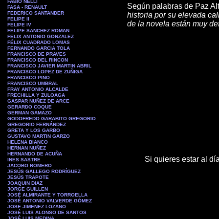
FABIO NELLI
Según palabras de Paz Alt
FASA - RENAULT
FEDERICO SANTANDER
historia por su elevada ca
FELIPE II
de la novela están muy def
FELIPE IV
FELIPE SANCHEZ ROMAN
FELIX ANTONIO GONZALEZ
FÉLIX CUADRADO LOMAS
FERNANDO GARCIA TOLA
FRANCISCO DE PRAVES
FRANCISCO DEL RINCON
FRANCISCO JAVIER MARTIN ABRIL
FRANCISCO LOPEZ DE ZUÑIGA
FRANCISCO PINO
FRANCISCO UMBRAL
FRAY ANTONIO ALCALDE
FRECHILLA Y ZULOAGA
GASPAR NUÑEZ DE ARCE
GERARDO COQUE
GERMAN GAMAZO
GODOFREDO GARABITO GREGORIO
GREGORIO FERNÁNDEZ
GRETA Y LOS GARBO
GUSTAVO MARTIN GARZO
HELENA BIANCO
HERNAN NUÑEZ
HERNANDO DE ACUÑA
Si quieres estar al d
INES SASTRE
JACOBO ROMERO
JESÚS GALLEGO RODRÍGUEZ
JESÚS TRAPOTE
JOAQUIN DIAZ
JORGE GUILLEN
JOSÉ ALMIRANTE Y TORROELLA
JOSÉ ANTONIO VALVERDE GÓMEZ
JOSE JIMENEZ LOZANO
JOSÉ LUIS ALONSO DE SANTOS
JOSÉ LUIS MEDINA