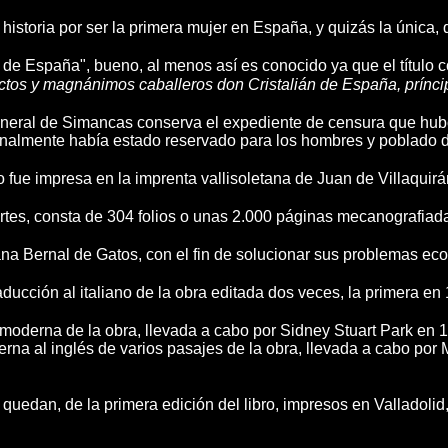
istoria por ser la primera mujer en España, y quizás la única, qu
lián de España", bueno, al menos así es conocido ya que el títu
victos y magnánimos caballeros don Cristalián de España, prínc
General de Simancas conserva el expediente de censura que hub
onalmente había estado reservado para los hombres y poblado 
ro fue impresa en la imprenta vallisoletana de Juan de Villaquir
partes, consta de 304 folios o unas 2.000 páginas mecanografiad
uana Bernal de Gatos, con el fin de solucionar sus problemas e
ucción al italiano de la obra editada dos veces, la primera en
 moderna de la obra, llevada a cabo por Sidney Stuart Park en 
rna al inglés de varios pasajes de la obra, llevada a cabo por M
uedan, de la primera edición del libro, impresos en Valladolid