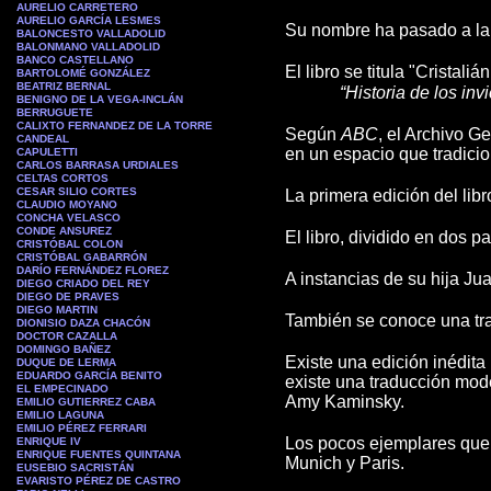
AURELIO CARRETERO
AURELIO GARCÍA LESMES
Su nombre ha pasado a la h
BALONCESTO VALLADOLID
BALONMANO VALLADOLID
BANCO CASTELLANO
El libro se titula "Crista
BARTOLOMÉ GONZÁLEZ
BEATRIZ BERNAL
“Historia de los in
BENIGNO DE LA VEGA-INCLÁN
BERRUGUETE
CALIXTO FERNANDEZ DE LA TORRE
Según
ABC
, el Archivo 
CANDEAL
en un espacio que tradici
CAPULETTI
CARLOS BARRASA URDIALES
CELTAS CORTOS
CESAR SILIO CORTES
La primera edición del lib
CLAUDIO MOYANO
CONCHA VELASCO
CONDE ANSUREZ
El libro, dividido en dos 
CRISTÓBAL COLON
CRISTÓBAL GABARRÓN
DARÍO FERNÁNDEZ FLOREZ
A instancias de su hija J
DIEGO CRIADO DEL REY
DIEGO DE PRAVES
DIEGO MARTIN
También se conoce una trad
DIONISIO DAZA CHACÓN
DOCTOR CAZALLA
DOMINGO BAÑEZ
Existe una edición inédita
DUQUE DE LERMA
EDUARDO GARCÍA BENITO
existe una traducción mode
EL EMPECINADO
Amy Kaminsky.
EMILIO GUTIERREZ CABA
EMILIO LAGUNA
EMILIO PÉREZ FERRARI
Los pocos ejemplares que q
ENRIQUE IV
ENRIQUE FUENTES QUINTANA
Munich y Paris.
EUSEBIO SACRISTÁN
EVARISTO PÉREZ DE CASTRO