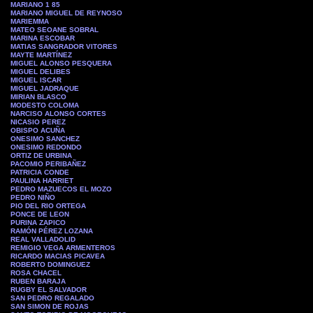
MARIANO 1 85
MARIANO MIGUEL DE REYNOSO
MARIEMMA
MATEO SEOANE SOBRAL
MARINA ESCOBAR
MATIAS SANGRADOR VITORES
MAYTE MARTÍNEZ
MIGUEL ALONSO PESQUERA
MIGUEL DELIBES
MIGUEL ISCAR
MIGUEL JADRAQUE
MIRIAN BLASCO
MODESTO COLOMA
NARCISO ALONSO CORTES
NICASIO PEREZ
OBISPO ACUÑA
ONESIMO SANCHEZ
ONESIMO REDONDO
ORTIZ DE URBINA
PACOMIO PERIBAÑEZ
PATRICIA CONDE
PAULINA HARRIET
PEDRO MAZUECOS EL MOZO
PEDRO NIÑO
PIO DEL RIO ORTEGA
PONCE DE LEON
PURINA ZAPICO
RAMÓN PÉREZ LOZANA
REAL VALLADOLID
REMIGIO VEGA ARMENTEROS
RICARDO MACIAS PICAVEA
ROBERTO DOMINGUEZ
ROSA CHACEL
RUBEN BARAJA
RUGBY EL SALVADOR
SAN PEDRO REGALADO
SAN SIMON DE ROJAS