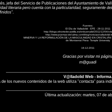
és, jefa del Servicio de Publicaciones del Ayuntamiento de Val
lidad literaria pero cuenta con la particularidad, seguramente 
inidos".
Fuentes:
El Día de Valladolid - EFE - 28-11-2011
http://blogs.elnortedecastilla.es/enbuenalid/2011/12/04/cri
http://www.poemas-del-alma.com/blog/noticias/valladolid-
MINERVA Y LA REFORMULACIÓN DE LA MASCULINIDAD EN CRISTALIÁN
de Montserrat Piera- Temple University
16-12-2011
Gracias por visitar mi págin
m@guadi
V@lladolid Web - Informa
ía de los nuevos contenidos de la web utiliza "contacta" para ind
Última actualización:
martes, 07 de ab