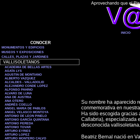
INICIO
CONOCER
MONUMENTOS Y EDIFICIOS
MUSEOS Y EXPOSICIONES
CALLES, PLAZAS Y JARDINES
VALLISOLETANOS
ACADEMIA DE BELLAS ARTES
AGATA LYS
AGUSTIN DE MONTIANO
ALBERTO VAZQUEZ
ALCALDES - VALLADOLID
ALEJANDRO CONDE LOPEZ
ALFONSO PAHINO
ALVARO DE LUNA
ANA DE AUSTRIA
ANA OTERO
Su nombre ha aparecido rec
ANDRÉS COELLO
conmemorativa en nuestra
ANGEL MARIA DE PABLOS
ANGEL VELASCO MONTOYA
Ha sido escogida gracias a
ANTONIO DE LEON PINELO
Callabria), especializada e
ANTONIO GARCÍA QUINTANA
ANTONIO PEREDA
desconocida vallisoletana
ANTONIO TOVAR
ARTURO EYRIES
ARTURO LOPEZ
Beatriz Bernal nació en Va
ARTURO MONTERO CALVO