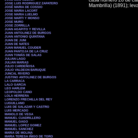
JOSE LUIS RODRIGUEZ ZAPATERO
Mambrilla) (1891); lev
JOSÉ MARIA DE COSSIO
JOSE MARIA LACORT
JOSE MARIA LUELMO
JOSE MARTI Y MONSO
JOSE MURO
JOSE ZORRILLA
JUAN AGAPITO Y REVILLA
JUAN ANTOLINEZ DE BURGOS
JUAN ANTONIO QUINTANA
JUAN DE JUNI
JUAN DE NATES
JUAN MANUEL COUDER
JUAN PANTOJA DE LA CRUZ
JUAN TOMÁS DE SALAS
JULIAN LAGO
JULIAN MARIAS
JULIO CARDEÑOSA
JULIO VALDEON BARUQUE
JUNCAL RIVERO
JUSTINO ANTOLINEZ DE BURGOS
LA CARRACA
LALO GARCIA
LEO HARLEM
LEOPOLDO CANO
LOLA HERRERA
LORENZO FRECHILLA DEL REY
LUGUILLANO
LUIS DE SALAZAR Y CASTRO
LUIS MERCADO
MANOLO DE VEGA
MANUEL CUADRILLERO
MANUEL GAGO
MANUEL LOPEZ GOMEZ
MANUEL SANCHEZ
MARIA DE MOLINA
MARIA TERESA IÑIGO DE TORO