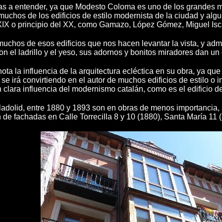
as a entender, ya que Modesto Coloma es uno de los grandes ma
muchos de los edificios de estilo modernista de la ciudad y alg
 XIX o principio del XX, como Gamazo, López Gómez, Miguel Isca
uchos de esos edificios que nos hacen levantar la vista, y admi
on el ladrillo y el yeso, sus adornos y bonitos miradores dan un 
ta la influencia de la arquitectura ecléctica en su obra, ya que
se irá convirtiendo en el autor de muchos edificios de estilo o
on clara influencia del modernismo catalán, como es el edificio d
adolid, entre 1880 y 1893 son en obras de menos importancia, 
de fachadas en Calle Torrecilla 8 y 10 (1880), Santa María 11 