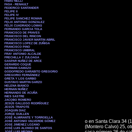
FABIO NELLI
FASA - RENAULT
FEDERICO SANTANDER
FELIPE II
FELIPE IV
FELIPE SANCHEZ ROMAN
FELIX ANTONIO GONZALEZ
FÉLIX CUADRADO LOMAS
FERNANDO GARCIA TOLA
FRANCISCO DE PRAVES
FRANCISCO DEL RINCON
FRANCISCO JAVIER MARTIN ABRIL
FRANCISCO LOPEZ DE ZUÑIGA
FRANCISCO PINO
FRANCISCO UMBRAL
FRAY ANTONIO ALCALDE
FRECHILLA Y ZULOAGA
GASPAR NUÑEZ DE ARCE
GERARDO COQUE
GERMAN GAMAZO
GODOFREDO GARABITO GREGORIO
GREGORIO FERNÁNDEZ
GRETA Y LOS GARBO
GUSTAVO MARTIN GARZO
HELENA BIANCO
HERNAN NUÑEZ
HERNANDO DE ACUÑA
INES SASTRE
JACOBO ROMERO
JESÚS GALLEGO RODRÍGUEZ
JESÚS TRAPOTE
JOAQUIN DIAZ
JORGE GUILLEN
JOSÉ ALMIRANTE Y TORROELLA
o en Santa Clara 34 (1
JOSÉ ANTONIO VALVERDE GÓMEZ
JOSE JIMENEZ LOZANO
(Montero Calvo) 25, ot
JOSÉ LUIS ALONSO DE SANTOS
casa número 26 de cal
JOSÉ LUIS MEDINA