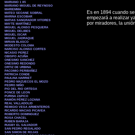
MARIANO 1 85
MARIANO MIGUEL DE REYNOSO
MARIEMMA
Es en 1894 cuando se e
MATEO SEOANE SOBRAL
MARINA ESCOBAR
empezará a realizar ya
MATIAS SANGRADOR VITORES
por miradores, la unió
MAYTE MARTÍNEZ
MIGUEL ALONSO PESQUERA
MIGUEL DELIBES
MIGUEL ISCAR
MIGUEL JADRAQUE
MIRIAN BLASCO
MODESTO COLOMA
NARCISO ALONSO CORTES
NICASIO PEREZ
OBISPO ACUÑA
ONESIMO SANCHEZ
ONESIMO REDONDO
ORTIZ DE URBINA
PACOMIO PERIBAÑEZ
PATRICIA CONDE
PAULINA HARRIET
PEDRO MAZUECOS EL MOZO
PEDRO NIÑO
PIO DEL RIO ORTEGA
PONCE DE LEON
PURINA ZAPICO
RAMÓN PÉREZ LOZANA
REAL VALLADOLID
REMIGIO VEGA ARMENTEROS
RICARDO MACIAS PICAVEA
ROBERTO DOMINGUEZ
ROSA CHACEL
RUBEN BARAJA
RUGBY EL SALVADOR
SAN PEDRO REGALADO
SAN SIMON DE ROJAS