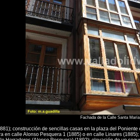
Fachada de la Calle Santa María
881); construcción de sencillas casas en la plaza del Poniente 
ra en calle Alonso Pesquera 1 (1885) o en calle Linares (1885); 
le Herradores (Alonso Pesquera) (1892); elevación de un segun