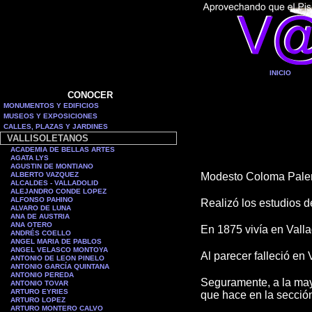
INICIO
CONOCER
MONUMENTOS Y EDIFICIOS
MUSEOS Y EXPOSICIONES
CALLES, PLAZAS Y JARDINES
VALLISOLETANOS
ACADEMIA DE BELLAS ARTES
AGATA LYS
AGUSTIN DE MONTIANO
ALBERTO VAZQUEZ
Modesto Coloma Palenz
ALCALDES - VALLADOLID
ALEJANDRO CONDE LOPEZ
ALFONSO PAHINO
Realizó los estudios d
ALVARO DE LUNA
ANA DE AUSTRIA
ANA OTERO
En 1875 vivía en Vall
ANDRÉS COELLO
ANGEL MARIA DE PABLOS
ANGEL VELASCO MONTOYA
Al parecer falleció en 
ANTONIO DE LEON PINELO
ANTONIO GARCÍA QUINTANA
ANTONIO PEREDA
Seguramente, a la may
ANTONIO TOVAR
ARTURO EYRIES
que hace en la sección
ARTURO LOPEZ
ARTURO MONTERO CALVO