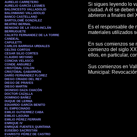
AURELIO CARRETERO
Si sigues leyendo lo v
AURELIO GARCÍA LESMES
ciudad. A él se deben 
BALONCESTO VALLADOLID
BALONMANO VALLADOLID
abrieron a finales del
BANCO CASTELLANO
BARTOLOMÉ GONZÁLEZ
BEATRIZ BERNAL
Es el responsable de m
BENIGNO DE LA VEGA-INCLÁN
BERRUGUETE
materiales utilizados s
CALIXTO FERNANDEZ DE LA TORRE
CANDEAL
CAPULETTI
En sus comienzos se no
CARLOS BARRASA URDIALES
comienzo del siglo XX 
CELTAS CORTOS
CESAR SILIO CORTES
ellos, en particular, c
CLAUDIO MOYANO
CONCHA VELASCO
CONDE ANSUREZ
Sus comienzos en Vall
CRISTÓBAL COLON
Municipal: Revocación 
CRISTÓBAL GABARRÓN
DARÍO FERNÁNDEZ FLOREZ
DIEGO CRIADO DEL REY
DIEGO DE PRAVES
DIEGO MARTIN
DIONISIO DAZA CHACÓN
DOCTOR CAZALLA
DOMINGO BAÑEZ
DUQUE DE LERMA
EDUARDO GARCÍA BENITO
EL EMPECINADO
EMILIO GUTIERREZ CABA
EMILIO LAGUNA
EMILIO PÉREZ FERRARI
ENRIQUE IV
ENRIQUE FUENTES QUINTANA
EUSEBIO SACRISTÁN
EVARISTO PÉREZ DE CASTRO