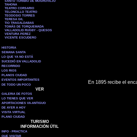
SANTO TORIBIO DE MOGROVEJO
TAHONA
TEATRO CORSARIO
TELONCILLO TEATRO
TEODOSIO TORRES
TERESA GIL
TIO TRAGALDABAS
TOMÁS DE TORQUEMADA
VALLADOLID RUGBY - QUESOS
VENTURA PEREZ
VICENTE ESCUDERO
HISTORIA
SEMANA SANTA
LO QUE YA NO ESTÁ
SUCEDIÓ EN VALLADOLID
RECORRIDO
LOS RIOS
PLANOS CIUDAD
EVENTOS IMPORTANTES
En 1895 recibe el enca
DE TODO UN POCO
VER
GALERIA DE FOTOS
LO TIENES QUE VER
APORTACIONES VA-ANTIGUO
DE AYER A HOY
VISITA VIRTUAL
PLANO CIUDAD
TURISMO
INFORMACIÓN ÚTIL
INFO - PRACTICA
QUE VISITAR