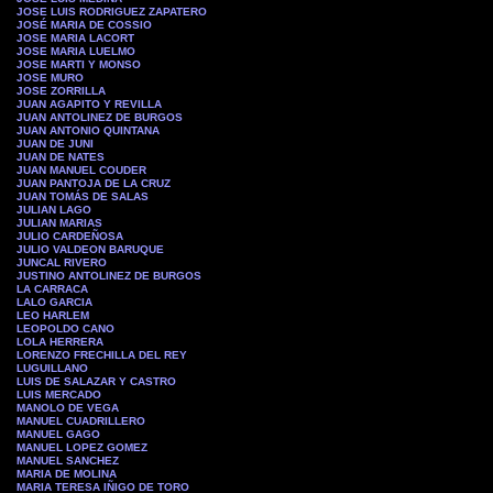
JOSE LUIS RODRIGUEZ ZAPATERO
JOSÉ MARIA DE COSSIO
JOSE MARIA LACORT
JOSE MARIA LUELMO
JOSE MARTI Y MONSO
JOSE MURO
JOSE ZORRILLA
JUAN AGAPITO Y REVILLA
JUAN ANTOLINEZ DE BURGOS
JUAN ANTONIO QUINTANA
JUAN DE JUNI
JUAN DE NATES
JUAN MANUEL COUDER
JUAN PANTOJA DE LA CRUZ
JUAN TOMÁS DE SALAS
JULIAN LAGO
JULIAN MARIAS
JULIO CARDEÑOSA
JULIO VALDEON BARUQUE
JUNCAL RIVERO
JUSTINO ANTOLINEZ DE BURGOS
LA CARRACA
LALO GARCIA
LEO HARLEM
LEOPOLDO CANO
LOLA HERRERA
LORENZO FRECHILLA DEL REY
LUGUILLANO
LUIS DE SALAZAR Y CASTRO
LUIS MERCADO
MANOLO DE VEGA
MANUEL CUADRILLERO
MANUEL GAGO
MANUEL LOPEZ GOMEZ
MANUEL SANCHEZ
MARIA DE MOLINA
MARIA TERESA IÑIGO DE TORO