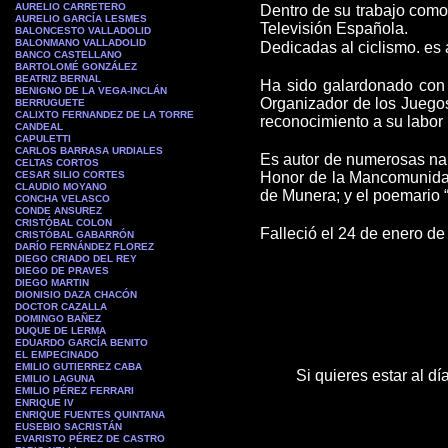
AURELIO CARRETERO
Dentro de su trabajo como
AURELIO GARCÍA LESMES
Televisión Española.
BALONCESTO VALLADOLID
BALONMANO VALLADOLID
Dedicadas al ciclismo. es a
BANCO CASTELLANO
BARTOLOMÉ GONZÁLEZ
BEATRIZ BERNAL
Ha sido galardonado con 
BENIGNO DE LA VEGA-INCLÁN
Organizador de los Juegos
BERRUGUETE
CALIXTO FERNANDEZ DE LA TORRE
reconocimiento a su labor 
CANDEAL
CAPULETTI
CARLOS BARRASA URDIALES
Es autor de numerosas nar
CELTAS CORTOS
CESAR SILIO CORTES
Honor de la Mancomunidad 
CLAUDIO MOYANO
de Munera; y el poemario 
CONCHA VELASCO
CONDE ANSUREZ
CRISTÓBAL COLON
Falleció el 24 de enero de
CRISTÓBAL GABARRÓN
DARÍO FERNÁNDEZ FLOREZ
DIEGO CRIADO DEL REY
DIEGO DE PRAVES
DIEGO MARTIN
DIONISIO DAZA CHACÓN
DOCTOR CAZALLA
DOMINGO BAÑEZ
DUQUE DE LERMA
EDUARDO GARCÍA BENITO
EL EMPECINADO
EMILIO GUTIERREZ CABA
Si quieres estar al d
EMILIO LAGUNA
EMILIO PÉREZ FERRARI
ENRIQUE IV
ENRIQUE FUENTES QUINTANA
EUSEBIO SACRISTÁN
EVARISTO PÉREZ DE CASTRO