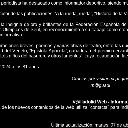
 periodista ha destacado como informador deportivo, siendo muy
utor de las publicaciones: “A la rueda, rueda”, “Historia de la V
la insignia de oro y brillantes de la Federación Española de
 Olímpicos de Seúl, en reconocimiento a su trabajo como croni
informativa.
raciones breves, poemas y varias obras de teatro, entre las qu
del Véneto; “Epístola Apócrifa”, ganadora del premio cervantin
“Los niños del basurero y otros lamentos”, cuya recaudación fu
 2024 a los 81 años.
Gracias por visitar mi págin
m@guadi
V@lladolid Web - Informa
ía de los nuevos contenidos de la web utiliza "contacta" para ind
Última actualización:
martes, 07 de ab