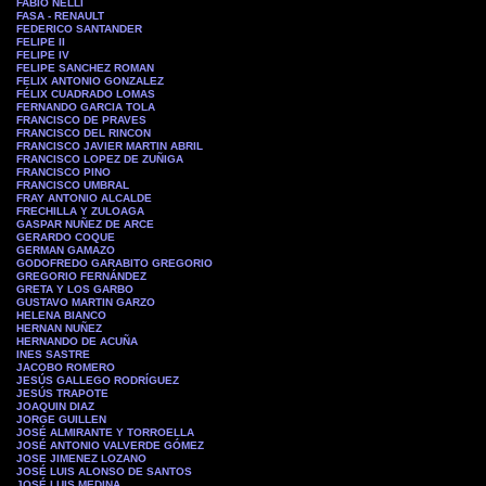
FABIO NELLI
FASA - RENAULT
FEDERICO SANTANDER
FELIPE II
FELIPE IV
FELIPE SANCHEZ ROMAN
FELIX ANTONIO GONZALEZ
FÉLIX CUADRADO LOMAS
FERNANDO GARCIA TOLA
FRANCISCO DE PRAVES
FRANCISCO DEL RINCON
FRANCISCO JAVIER MARTIN ABRIL
FRANCISCO LOPEZ DE ZUÑIGA
FRANCISCO PINO
FRANCISCO UMBRAL
FRAY ANTONIO ALCALDE
FRECHILLA Y ZULOAGA
GASPAR NUÑEZ DE ARCE
GERARDO COQUE
GERMAN GAMAZO
GODOFREDO GARABITO GREGORIO
GREGORIO FERNÁNDEZ
GRETA Y LOS GARBO
GUSTAVO MARTIN GARZO
HELENA BIANCO
HERNAN NUÑEZ
HERNANDO DE ACUÑA
INES SASTRE
JACOBO ROMERO
JESÚS GALLEGO RODRÍGUEZ
JESÚS TRAPOTE
JOAQUIN DIAZ
JORGE GUILLEN
JOSÉ ALMIRANTE Y TORROELLA
JOSÉ ANTONIO VALVERDE GÓMEZ
JOSE JIMENEZ LOZANO
JOSÉ LUIS ALONSO DE SANTOS
JOSÉ LUIS MEDINA