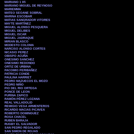
MARIANO 1 85
MARIANO MIGUEL DE REYNOSO
MARIEMMA
MATEO SEOANE SOBRAL
MARINA ESCOBAR
MATIAS SANGRADOR VITORES
MAYTE MARTÍNEZ
MIGUEL ALONSO PESQUERA
MIGUEL DELIBES
MIGUEL ISCAR
MIGUEL JADRAQUE
MIRIAN BLASCO
MODESTO COLOMA
NARCISO ALONSO CORTES
NICASIO PEREZ
OBISPO ACUÑA
ONESIMO SANCHEZ
ONESIMO REDONDO
ORTIZ DE URBINA
PACOMIO PERIBAÑEZ
PATRICIA CONDE
PAULINA HARRIET
PEDRO MAZUECOS EL MOZO
PEDRO NIÑO
PIO DEL RIO ORTEGA
PONCE DE LEON
PURINA ZAPICO
RAMÓN PÉREZ LOZANA
REAL VALLADOLID
REMIGIO VEGA ARMENTEROS
RICARDO MACIAS PICAVEA
ROBERTO DOMINGUEZ
ROSA CHACEL
RUBEN BARAJA
RUGBY EL SALVADOR
SAN PEDRO REGALADO
SAN SIMON DE ROJAS