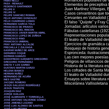
Romances populares de Ca
FABIO NELLI
FASA - RENAULT
Elementos de preceptiva l
FEDERICO SANTANDER
Juan Martínez Villergas, B
FELIPE II
FELIPE IV
Casos cervantinos que toc
FELIPE SANCHEZ ROMAN
Cervantes en Valladolid 
FELIX ANTONIO GONZALEZ
FÉLIX CUADRADO LOMAS
El falso "Quijote" y Fray
FERNANDO GARCIA TOLA
Jornadas: artículos varios
FRANCISCO DE PRAVES
FRANCISCO DEL RINCON
Fábulas castellanas (192
FRANCISCO JAVIER MARTIN ABRIL
Representaciones popula
FRANCISCO LOPEZ DE ZUÑIGA
FRANCISCO PINO
El teatro de Valladolid de
FRANCISCO UMBRAL
Ejercicios de gramática c
FRAY ANTONIO ALCALDE
FRECHILLA Y ZULOAGA
Bosquejo de historia gener
GASPAR NUÑEZ DE ARCE
Espronceda: ilustraciones 
GERARDO COQUE
GERMAN GAMAZO
Las cien mejores poesías 
GODOFREDO GARABITO GREGORIO
Peligros de villancicos de
GREGORIO FERNÁNDEZ
GRETA Y LOS GARBO
Historia de la literatura 
GUSTAVO MARTIN GARZO
Los cofrades de Santa Ma
HELENA BIANCO
HERNAN NUÑEZ
El teatro de Valladolid du
HERNANDO DE ACUÑA
Ensayos sobre literatura 
INES SASTRE
JACOBO ROMERO
Miscelánea Vallisoletana
JESÚS GALLEGO RODRÍGUEZ
JESÚS TRAPOTE
JOAQUIN DIAZ
JORGE GUILLEN
JOSÉ ALMIRANTE Y TORROELLA
JOSÉ ANTONIO VALVERDE GÓMEZ
JOSE JIMENEZ LOZANO
JOSÉ LUIS ALONSO DE SANTOS
JOSÉ LUIS MEDINA