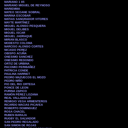
MARIANO 1 85
MARIANO MIGUEL DE REYNOSO
MARIEMMA
MATEO SEOANE SOBRAL
MARINA ESCOBAR
MATIAS SANGRADOR VITORES
MAYTE MARTÍNEZ
MIGUEL ALONSO PESQUERA
MIGUEL DELIBES
MIGUEL ISCAR
MIGUEL JADRAQUE
MIRIAN BLASCO
MODESTO COLOMA
NARCISO ALONSO CORTES
NICASIO PEREZ
OBISPO ACUÑA
ONESIMO SANCHEZ
ONESIMO REDONDO
ORTIZ DE URBINA
PACOMIO PERIBAÑEZ
PATRICIA CONDE
PAULINA HARRIET
PEDRO MAZUECOS EL MOZO
PEDRO NIÑO
PIO DEL RIO ORTEGA
PONCE DE LEON
PURINA ZAPICO
RAMÓN PÉREZ LOZANA
REAL VALLADOLID
REMIGIO VEGA ARMENTEROS
RICARDO MACIAS PICAVEA
ROBERTO DOMINGUEZ
ROSA CHACEL
RUBEN BARAJA
RUGBY EL SALVADOR
SAN PEDRO REGALADO
SAN SIMON DE ROJAS