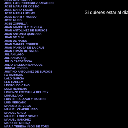
JOSE LUIS RODRIGUEZ ZAPATERO
JOSÉ MARIA DE COSSIO
JOSE MARIA LACORT
Si quieres estar al d
JOSE MARIA LUELMO
JOSE MARTI Y MONSO
JOSE MURO
JOSE ZORRILLA
JUAN AGAPITO Y REVILLA
JUAN ANTOLINEZ DE BURGOS
JUAN ANTONIO QUINTANA
JUAN DE JUNI
JUAN DE NATES
JUAN MANUEL COUDER
JUAN PANTOJA DE LA CRUZ
JUAN TOMÁS DE SALAS
JULIAN LAGO
JULIAN MARIAS
JULIO CARDEÑOSA
JULIO VALDEON BARUQUE
JUNCAL RIVERO
JUSTINO ANTOLINEZ DE BURGOS
LA CARRACA
LALO GARCIA
LEO HARLEM
LEOPOLDO CANO
LOLA HERRERA
LORENZO FRECHILLA DEL REY
LUGUILLANO
LUIS DE SALAZAR Y CASTRO
LUIS MERCADO
MANOLO DE VEGA
MANUEL CUADRILLERO
MANUEL GAGO
MANUEL LOPEZ GOMEZ
MANUEL SANCHEZ
MARIA DE MOLINA
MARIA TERESA IÑIGO DE TORO