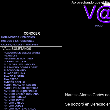
INICIO
CONOCER
MONUMENTOS Y EDIFICIOS
MUSEOS Y EXPOSICIONES
CALLES, PLAZAS Y JARDINES
VALLISOLETANOS
ACADEMIA DE BELLAS ARTES
AGATA LYS
AGUSTIN DE MONTIANO
ALBERTO VAZQUEZ
ALCALDES - VALLADOLID
ALEJANDRO CONDE LOPEZ
ALFONSO PAHINO
ALVARO DE LUNA
ANA DE AUSTRIA
ANA OTERO
ANDRÉS COELLO
ANGEL MARIA DE PABLOS
ANGEL VELASCO MONTOYA
ANTONIO DE LEON PINELO
ANTONIO GARCÍA QUINTANA
N
arciso Alonso Cortés na
ANTONIO PEREDA
ANTONIO TOVAR
ARTURO EYRIES
Se doctoró en Derecho en
ARTURO LOPEZ
ARTURO MONTERO CALVO