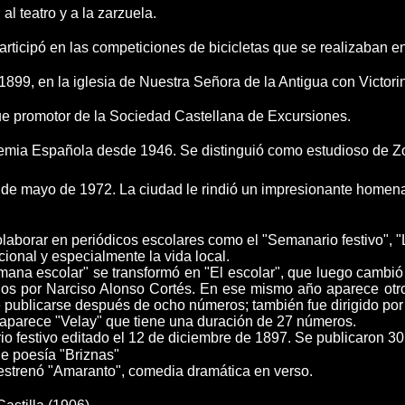
 al teatro y a la zarzuela.
articipó en las competiciones de bicicletas que se realizaban 
1899, en la iglesia de Nuestra Señora de la Antigua con Victorin
ue promotor de la Sociedad Castellana de Excursiones.
mia Española desde 1946. Se distinguió como estudioso de Zo
9 de mayo de 1972. La ciudad le rindió un impresionante homen
borar en periódicos escolares como el "Semanario festivo", "L
cional y especialmente la vida local.
ana escolar" se transformó en "El escolar", que luego cambió po
os por Narciso Alonso Cortés. En ese mismo año aparece otro pe
 publicarse después de ocho números; también fue dirigido por e
 aparece "Velay" que tiene una duración de 27 números.
io festivo editado el 12 de diciembre de 1897. Se publicaron 3
de poesía "Briznas"
 estrenó "Amaranto", comedia dramática en verso.