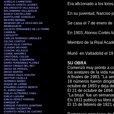
AURELIO CARRETERO
Era aficionado a los toros,
AURELIO GARCÍA LESMES
BALONCESTO VALLADOLID
BALONMANO VALLADOLID
En su juventud, Narciso p
BANCO CASTELLANO
BARTOLOMÉ GONZÁLEZ
BEATRIZ BERNAL
Se casa el 7 de enero de 
BENIGNO DE LA VEGA-INCLÁN
BERRUGUETE
CALIXTO FERNANDEZ DE LA TORRE
En 1903, Alonso Cortés f
CANDEAL
CAPULETTI
CARLOS BARRASA URDIALES
CELTAS CORTOS
Miembro de la Real Acade
CESAR SILIO CORTES
CLAUDIO MOYANO
CONCHA VELASCO
Murió en Valladolid el 1
CONDE ANSUREZ
CRISTÓBAL COLON
CRISTÓBAL GABARRÓN
SU OBRA
DARÍO FERNÁNDEZ FLOREZ
DIEGO CRIADO DEL REY
Comenzó muy pronto a cola
DIEGO DE PRAVES
los avatares de la vida na
DIEGO MARTIN
DIONISIO DAZA CHACÓN
A finales de 1983, "La sem
DOCTOR CAZALLA
18 números fueron dirigid
DOMINGO BAÑEZ
DUQUE DE LERMA
octubre de 1893 y deja de
EDUARDO GARCÍA BENITO
El 21 de octubre de 1894
EL EMPECINADO
EMILIO GUTIERREZ CABA
"La bruja" fue un semanar
EMILIO LAGUNA
En 1911 publicó su libro 
EMILIO PÉREZ FERRARI
ENRIQUE IV
El 15 de febrero de 1921
ENRIQUE FUENTES QUINTANA
EUSEBIO SACRISTÁN
EVARISTO PÉREZ DE CASTRO