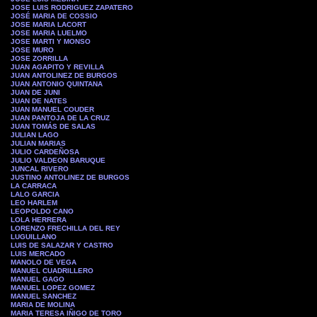
JOSE LUIS RODRIGUEZ ZAPATERO
JOSÉ MARIA DE COSSIO
JOSE MARIA LACORT
JOSE MARIA LUELMO
JOSE MARTI Y MONSO
JOSE MURO
JOSE ZORRILLA
JUAN AGAPITO Y REVILLA
JUAN ANTOLINEZ DE BURGOS
JUAN ANTONIO QUINTANA
JUAN DE JUNI
JUAN DE NATES
JUAN MANUEL COUDER
JUAN PANTOJA DE LA CRUZ
JUAN TOMÁS DE SALAS
JULIAN LAGO
JULIAN MARIAS
JULIO CARDEÑOSA
JULIO VALDEON BARUQUE
JUNCAL RIVERO
JUSTINO ANTOLINEZ DE BURGOS
LA CARRACA
LALO GARCIA
LEO HARLEM
LEOPOLDO CANO
LOLA HERRERA
LORENZO FRECHILLA DEL REY
LUGUILLANO
LUIS DE SALAZAR Y CASTRO
LUIS MERCADO
MANOLO DE VEGA
MANUEL CUADRILLERO
MANUEL GAGO
MANUEL LOPEZ GOMEZ
MANUEL SANCHEZ
MARIA DE MOLINA
MARIA TERESA IÑIGO DE TORO