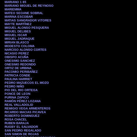
MARIANO 1 85
MARIANO MIGUEL DE REYNOSO
MARIEMMA
MATEO SEOANE SOBRAL
MARINA ESCOBAR
MATIAS SANGRADOR VITORES
MAYTE MARTÍNEZ
MIGUEL ALONSO PESQUERA
MIGUEL DELIBES
MIGUEL ISCAR
MIGUEL JADRAQUE
MIRIAN BLASCO
MODESTO COLOMA
NARCISO ALONSO CORTES
NICASIO PEREZ
OBISPO ACUÑA
ONESIMO SANCHEZ
ONESIMO REDONDO
ORTIZ DE URBINA
PACOMIO PERIBAÑEZ
PATRICIA CONDE
PAULINA HARRIET
PEDRO MAZUECOS EL MOZO
PEDRO NIÑO
PIO DEL RIO ORTEGA
PONCE DE LEON
PURINA ZAPICO
RAMÓN PÉREZ LOZANA
REAL VALLADOLID
REMIGIO VEGA ARMENTEROS
RICARDO MACIAS PICAVEA
ROBERTO DOMINGUEZ
ROSA CHACEL
RUBEN BARAJA
RUGBY EL SALVADOR
SAN PEDRO REGALADO
SAN SIMON DE ROJAS