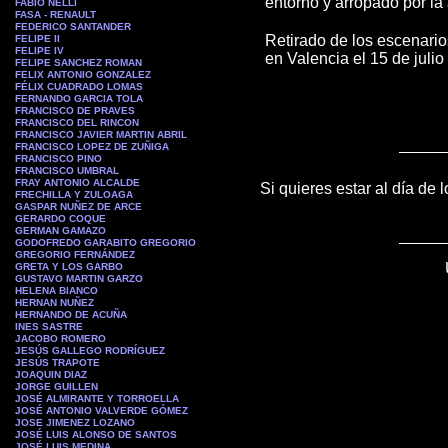
entorno y arropado por la 
FABIO NELLI
FASA - RENAULT
FEDERICO SANTANDER
Retirado de los escenari
FELIPE II
FELIPE IV
en Valencia el 15 de julio
FELIPE SANCHEZ ROMAN
FELIX ANTONIO GONZALEZ
FÉLIX CUADRADO LOMAS
FERNANDO GARCIA TOLA
FRANCISCO DE PRAVES
FRANCISCO DEL RINCON
FRANCISCO JAVIER MARTIN ABRIL
FRANCISCO LOPEZ DE ZUÑIGA
FRANCISCO PINO
FRANCISCO UMBRAL
FRAY ANTONIO ALCALDE
Si quieres estar al día de 
FRECHILLA Y ZULOAGA
GASPAR NUÑEZ DE ARCE
GERARDO COQUE
GERMAN GAMAZO
GODOFREDO GARABITO GREGORIO
GREGORIO FERNÁNDEZ
GRETA Y LOS GARBO
GUSTAVO MARTIN GARZO
HELENA BIANCO
HERNAN NUÑEZ
HERNANDO DE ACUÑA
INES SASTRE
JACOBO ROMERO
JESÚS GALLEGO RODRÍGUEZ
JESÚS TRAPOTE
JOAQUIN DIAZ
JORGE GUILLEN
JOSÉ ALMIRANTE Y TORROELLA
JOSÉ ANTONIO VALVERDE GÓMEZ
JOSE JIMENEZ LOZANO
JOSÉ LUIS ALONSO DE SANTOS
JOSÉ LUIS MEDINA