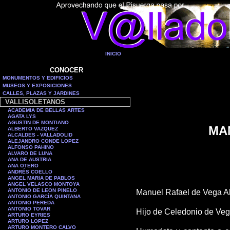
INICIO
CONOCER
MONUMENTOS Y EDIFICIOS
MUSEOS Y EXPOSICIONES
CALLES, PLAZAS Y JARDINES
VALLISOLETANOS
ACADEMIA DE BELLAS ARTES
AGATA LYS
AGUSTIN DE MONTIANO
MA
ALBERTO VAZQUEZ
ALCALDES - VALLADOLID
ALEJANDRO CONDE LOPEZ
ALFONSO PAHINO
ALVARO DE LUNA
ANA DE AUSTRIA
ANA OTERO
ANDRÉS COELLO
ANGEL MARIA DE PABLOS
ANGEL VELASCO MONTOYA
ANTONIO DE LEON PINELO
Manuel Rafael de Vega Al
ANTONIO GARCÍA QUINTANA
ANTONIO PEREDA
ANTONIO TOVAR
Hijo de Celedonio de Vega
ARTURO EYRIES
ARTURO LOPEZ
ARTURO MONTERO CALVO