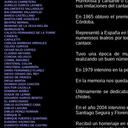
Humorista y cantante o ca
AURELIO CARRETERO
sus imitaciones del canta
AURELIO GARCÍA LESMES
BALONCESTO VALLADOLID
BALONMANO VALLADOLID
BANCO CASTELLANO
En 1965 obtuvo el premio
BARTOLOMÉ GONZÁLEZ
Córdoba.
BEATRIZ BERNAL
BENIGNO DE LA VEGA-INCLÁN
BERRUGUETE
Representó a España en l
CALIXTO FERNANDEZ DE LA TORRE
CANDEAL
numerosos teatros por t
CAPULETTI
cantaor.
CARLOS BARRASA URDIALES
CELTAS CORTOS
CESAR SILIO CORTES
Tuvo una época de much
CLAUDIO MOYANO
CONCHA VELASCO
realizando un buen númer
CONDE ANSUREZ
CRISTÓBAL COLON
CRISTÓBAL GABARRÓN
En 1979 intervino en la p
DARÍO FERNÁNDEZ FLOREZ
DIEGO CRIADO DEL REY
DIEGO DE PRAVES
En la memoria nos queda s
DIEGO MARTIN
DIONISIO DAZA CHACÓN
DOCTOR CAZALLA
Últimamente se dedicab
DOMINGO BAÑEZ
DUQUE DE LERMA
chistes.
EDUARDO GARCÍA BENITO
EL EMPECINADO
EMILIO GUTIERREZ CABA
En el año 2004 intervino
EMILIO LAGUNA
EMILIO PÉREZ FERRARI
Santiago Segura y Floren
ENRIQUE IV
ENRIQUE FUENTES QUINTANA
EUSEBIO SACRISTÁN
Recibió un homenaje en m
EVARISTO PÉREZ DE CASTRO