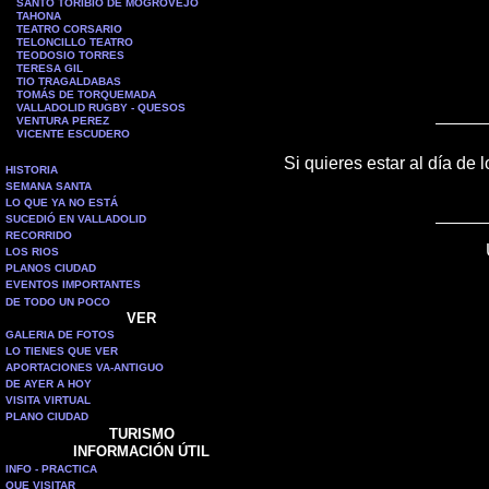
SANTO TORIBIO DE MOGROVEJO
TAHONA
TEATRO CORSARIO
TELONCILLO TEATRO
TEODOSIO TORRES
TERESA GIL
TIO TRAGALDABAS
TOMÁS DE TORQUEMADA
VALLADOLID RUGBY - QUESOS
VENTURA PEREZ
VICENTE ESCUDERO
Si quieres estar al día de 
HISTORIA
SEMANA SANTA
LO QUE YA NO ESTÁ
SUCEDIÓ EN VALLADOLID
RECORRIDO
LOS RIOS
PLANOS CIUDAD
EVENTOS IMPORTANTES
DE TODO UN POCO
VER
GALERIA DE FOTOS
LO TIENES QUE VER
APORTACIONES VA-ANTIGUO
DE AYER A HOY
VISITA VIRTUAL
PLANO CIUDAD
TURISMO
INFORMACIÓN ÚTIL
INFO - PRACTICA
QUE VISITAR