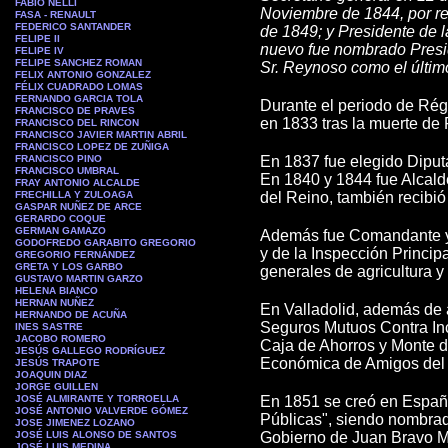
FABIO NELLI
Noviembre de 1844, por re
FASA - RENAULT
FEDERICO SANTANDER
de 1849; y Presidente de 
FELIPE II
nuevo fue nombrado Presid
FELIPE IV
FELIPE SANCHEZ ROMAN
Sr. Reynoso como el último
FELIX ANTONIO GONZALEZ
FÉLIX CUADRADO LOMAS
FERNANDO GARCIA TOLA
Durante el periodo de Régi
FRANCISCO DE PRAVES
en 1833 tras la muerte de 
FRANCISCO DEL RINCON
FRANCISCO JAVIER MARTIN ABRIL
FRANCISCO LOPEZ DE ZUÑIGA
FRANCISCO PINO
En 1837 fue elegido Diputa
FRANCISCO UMBRAL
En 1840 y 1844 fue Alcald
FRAY ANTONIO ALCALDE
FRECHILLA Y ZULOAGA
del Reino, también recibió
GASPAR NUÑEZ DE ARCE
GERARDO COQUE
GERMAN GAMAZO
Además fue Comandante y S
GODOFREDO GARABITO GREGORIO
y de la Inspección Princip
GREGORIO FERNÁNDEZ
GRETA Y LOS GARBO
generales de agricultura y
GUSTAVO MARTIN GARZO
HELENA BIANCO
HERNAN NUÑEZ
En Valladolid, además de a
HERNANDO DE ACUÑA
Seguros Mutuos Contra Inc
INES SASTRE
JACOBO ROMERO
Caja de Ahorros y Monte de
JESÚS GALLEGO RODRÍGUEZ
Económica de Amigos del Pa
JESÚS TRAPOTE
JOAQUIN DIAZ
JORGE GUILLEN
JOSÉ ALMIRANTE Y TORROELLA
En 1851 se creó en España
JOSÉ ANTONIO VALVERDE GÓMEZ
Públicas", siendo nombrad
JOSE JIMENEZ LOZANO
JOSÉ LUIS ALONSO DE SANTOS
Gobierno de Juan Bravo Mur
JOSÉ LUIS MEDINA