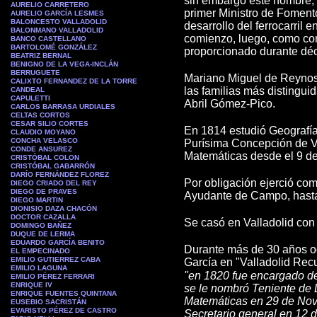
sin embargo este hombre, 
AURELIO CARRETERO
primer Ministro de Fomento
AURELIO GARCÍA LESMES
BALONCESTO VALLADOLID
desarrollo del ferrocarril
BALONMANO VALLADOLID
comienzo, luego, como cons
BANCO CASTELLANO
BARTOLOMÉ GONZÁLEZ
proporcionado durante dé
BEATRIZ BERNAL
BENIGNO DE LA VEGA-INCLÁN
BERRUGUETE
Mariano Miguel de Reynoso
CALIXTO FERNANDEZ DE LA TORRE
las familias más distingu
CANDEAL
CAPULETTI
Abril Gómez-Pico.
CARLOS BARRASA URDIALES
CELTAS CORTOS
CESAR SILIO CORTES
En 1814 estudió Geografía
CLAUDIO MOYANO
CONCHA VELASCO
Purísima Concepción de Va
CONDE ANSUREZ
Matemáticas desde el 9 d
CRISTÓBAL COLON
CRISTÓBAL GABARRÓN
DARÍO FERNÁNDEZ FLOREZ
Por obligación ejerció com
DIEGO CRIADO DEL REY
DIEGO DE PRAVES
Ayudante de Campo, hasta 
DIEGO MARTIN
DIONISIO DAZA CHACÓN
DOCTOR CAZALLA
Se casó en Valladolid con
DOMINGO BAÑEZ
DUQUE DE LERMA
EDUARDO GARCÍA BENITO
Durante más de 30 años o
EL EMPECINADO
EMILIO GUTIERREZ CABA
García en "Valladolid Rec
EMILIO LAGUNA
"en 1820 fue encargado de
EMILIO PÉREZ FERRARI
ENRIQUE IV
se le nombró Teniente de D
ENRIQUE FUENTES QUINTANA
Matemáticas en 29 de Novi
EUSEBIO SACRISTÁN
EVARISTO PÉREZ DE CASTRO
Secretario general en 12 d