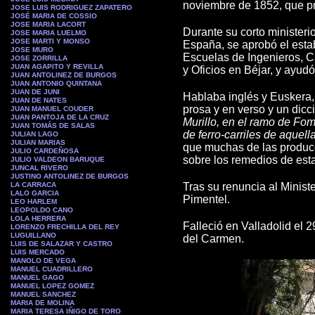
noviembre de 1852, que pr
JOSE LUIS RODRIGUEZ ZAPATERO
JOSÉ MARIA DE COSSIO
JOSE MARIA LACORT
Durante su corto ministerio
JOSE MARIA LUELMO
JOSE MARTI Y MONSO
España, se aprobó el esta
JOSE MURO
Escuelas de Ingenieros, C
JOSE ZORRILLA
JUAN AGAPITO Y REVILLA
y Oficios en Béjar, y ayud
JUAN ANTOLINEZ DE BURGOS
JUAN ANTONIO QUINTANA
JUAN DE JUNI
Hablaba inglés y Euskera, 
JUAN DE NATES
prosa y en verso y un dic
JUAN MANUEL COUDER
JUAN PANTOJA DE LA CRUZ
Murillo, en el ramo de Fo
JUAN TOMÁS DE SALAS
de ferro-carriles de aquel
JULIAN LAGO
JULIAN MARIAS
que muchas de las producc
JULIO CARDEÑOSA
sobre los remedios de est
JULIO VALDEON BARUQUE
JUNCAL RIVERO
JUSTINO ANTOLINEZ DE BURGOS
LA CARRACA
Tras su renuncia al Ministe
LALO GARCIA
Pimentel.
LEO HARLEM
LEOPOLDO CANO
LOLA HERRERA
Falleció en Valladolid el 
LORENZO FRECHILLA DEL REY
LUGUILLANO
del Carmen.
LUIS DE SALAZAR Y CASTRO
LUIS MERCADO
MANOLO DE VEGA
MANUEL CUADRILLERO
MANUEL GAGO
MANUEL LOPEZ GOMEZ
MANUEL SANCHEZ
MARIA DE MOLINA
MARIA TERESA IÑIGO DE TORO