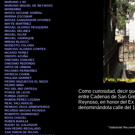
MARIANO 1 85
MARIANO MIGUEL DE REYNOSO
MARIEMMA
MATEO SEOANE SOBRAL
MARINA ESCOBAR
MATIAS SANGRADOR VITORES
MAYTE MARTÍNEZ
MIGUEL ALONSO PESQUERA
MIGUEL DELIBES
MIGUEL ISCAR
MIGUEL JADRAQUE
MIRIAN BLASCO
MODESTO COLOMA
NARCISO ALONSO CORTES
NICASIO PEREZ
OBISPO ACUÑA
ONESIMO SANCHEZ
ONESIMO REDONDO
ORTIZ DE URBINA
PACOMIO PERIBAÑEZ
PATRICIA CONDE
PAULINA HARRIET
PEDRO MAZUECOS EL MOZO
PEDRO NIÑO
PIO DEL RIO ORTEGA
Como curiosidad, decir qu
PONCE DE LEON
entre Cadenas de San Grego
PURINA ZAPICO
RAMÓN PÉREZ LOZANA
Reynoso, en honor del Ex 
REAL VALLADOLID
denominándola calle del 15
REMIGIO VEGA ARMENTEROS
RICARDO MACIAS PICAVEA
ROBERTO DOMINGUEZ
ROSA CHACEL
RUBEN BARAJA
RUGBY EL SALVADOR
"Valladolid Recuer
SAN PEDRO REGALADO
SAN SIMON DE ROJAS