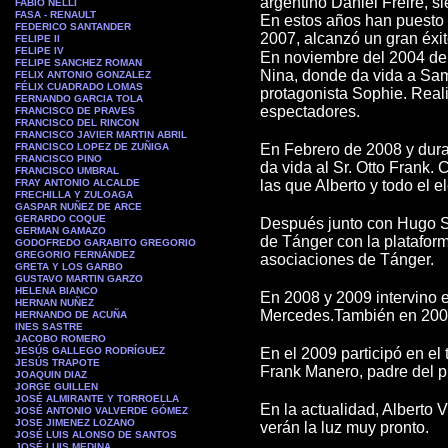
argentino Daniel Freire, s
FABIO NELLI
FASA - RENAULT
En estos años han puesto e
FEDERICO SANTANDER
2007, alcanzó un gran éxit
FELIPE II
FELIPE IV
En noviembre del 2004 deb
FELIPE SANCHEZ ROMAN
Nina, donde da vida a Sam
FELIX ANTONIO GONZALEZ
FÉLIX CUADRADO LOMAS
protagonista Sophie. Reali
FERNANDO GARCIA TOLA
espectadores.
FRANCISCO DE PRAVES
FRANCISCO DEL RINCON
FRANCISCO JAVIER MARTIN ABRIL
FRANCISCO LOPEZ DE ZUÑIGA
En Febrero de 2008 y dura
FRANCISCO PINO
da vida al Sr. Otto Frank.
FRANCISCO UMBRAL
FRAY ANTONIO ALCALDE
las que Alberto y todo el 
FRECHILLA Y ZULOAGA
GASPAR NUÑEZ DE ARCE
GERARDO COQUE
Después junto con Hugo Sil
GERMAN GAMAZO
de Tánger con la plataform
GODOFREDO GARABITO GREGORIO
GREGORIO FERNÁNDEZ
asociaciones de Tánger.
GRETA Y LOS GARBO
GUSTAVO MARTIN GARZO
HELENA BIANCO
En 2008 y 2009 intervino 
HERNAN NUÑEZ
Mercedes.También en 2008
HERNANDO DE ACUÑA
INES SASTRE
JACOBO ROMERO
JESÚS GALLEGO RODRÍGUEZ
En el 2009 participó en el
JESÚS TRAPOTE
Frank Manero, padre del p
JOAQUIN DIAZ
JORGE GUILLEN
JOSÉ ALMIRANTE Y TORROELLA
En la actualidad, Alberto
JOSÉ ANTONIO VALVERDE GÓMEZ
JOSE JIMENEZ LOZANO
verán la luz muy pronto.
JOSÉ LUIS ALONSO DE SANTOS
JOSÉ LUIS MEDINA