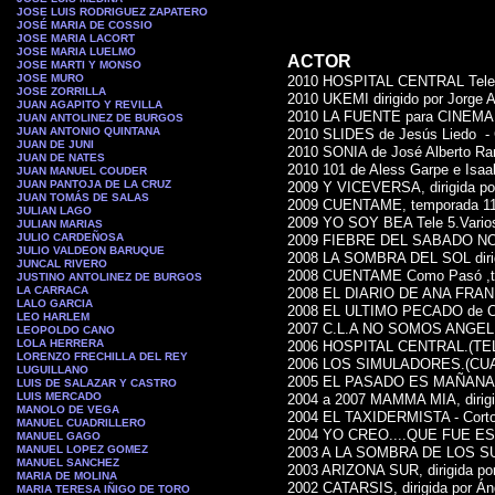
JOSE LUIS RODRIGUEZ ZAPATERO
JOSÉ MARIA DE COSSIO
JOSE MARIA LACORT
JOSE MARIA LUELMO
ACTOR
JOSE MARTI Y MONSO
JOSE MURO
2010 HOSPITAL CENTRAL Tele 
JOSE ZORRILLA
2010 UKEMI dirigido por Jorge A
JUAN AGAPITO Y REVILLA
2010 LA FUENTE para CINEMA 
JUAN ANTOLINEZ DE BURGOS
JUAN ANTONIO QUINTANA
2010 SLIDES de Jesús Liedo - 
JUAN DE JUNI
2010 SONIA de José Alberto Ra
JUAN DE NATES
2010 101 de Aless Garpe e Isaak
JUAN MANUEL COUDER
JUAN PANTOJA DE LA CRUZ
2009 Y VICEVERSA, dirigida por
JUAN TOMÁS DE SALAS
2009 CUENTAME, temporada 11º,
JULIAN LAGO
2009 YO SOY BEA Tele 5.Varios
JULIAN MARIAS
JULIO CARDEÑOSA
2009 FIEBRE DEL SABADO NOCH
JULIO VALDEON BARUQUE
2008 LA SOMBRA DEL SOL dirigi
JUNCAL RIVERO
2008 CUENTAME Como Pasó ,temp
JUSTINO ANTOLINEZ DE BURGOS
LA CARRACA
2008 EL DIARIO DE ANA FRANK G
LALO GARCIA
2008 EL ULTIMO PECADO de Carl
LEO HARLEM
2007 C.L.A NO SOMOS ANGELES.
LEOPOLDO CANO
LOLA HERRERA
2006 HOSPITAL CENTRAL.(TELE 
LORENZO FRECHILLA DEL REY
2006 LOS SIMULADORES.(CUATR
LUGUILLANO
2005 EL PASADO ES MAÑANA,(TE
LUIS DE SALAZAR Y CASTRO
LUIS MERCADO
2004 a 2007 MAMMA MIA, dirigida
MANOLO DE VEGA
2004 EL TAXIDERMISTA - Corto
MANUEL CUADRILLERO
2004 YO CREO....QUE FUE ESE DÍ
MANUEL GAGO
MANUEL LOPEZ GOMEZ
2003 A LA SOMBRA DE LOS SUEÑO
MANUEL SANCHEZ
2003 ARIZONA SUR, dirigida por
MARIA DE MOLINA
2002 CATARSIS, dirigida por Án
MARIA TERESA IÑIGO DE TORO