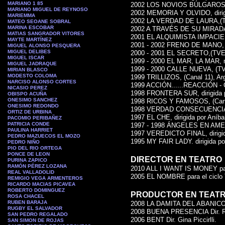
MARIANO 1 85
2002 LOS NOVIOS BÚLGAROS, dir
MARIANO MIGUEL DE REYNOSO
2002 MEMORIA Y OLVIDO, dirigid
MARIEMMA
2002 LA VERDAD DE LAURA,(TVE1
MATEO SEOANE SOBRAL
MARINA ESCOBAR
2002 A TRAVÉS DE SU MIRADA, d
MATIAS SANGRADOR VITORES
2001 EL ALQUIMISTA IMPACIENTE,
MAYTE MARTÍNEZ
2001 - 2002 FRENO DE MANO, dir
MIGUEL ALONSO PESQUERA
MIGUEL DELIBES
2000 - 2001 EL SECRETO,(TVE 1)
MIGUEL ISCAR
1999 - 2000 EL MAR, LA MAR, mú
MIGUEL JADRAQUE
1999 - 2000 CALLE NUEVA, (TVE 
MIRIAN BLASCO
MODESTO COLOMA
1999 TRILLIZOS, (Canal 11), Arg
NARCISO ALONSO CORTES
1999 ACCIÓN......REACCIÓN - C
NICASIO PEREZ
1998 FRONTERA SUR, dirigida po
OBISPO ACUÑA
ONESIMO SANCHEZ
1998 RICOS Y FAMOSOS, (Canal 
ONESIMO REDONDO
1998 VERDAD CONSECUENCIA, (C
ORTIZ DE URBINA
1997 EL CHE, dirigida por Aníbal
PACOMIO PERIBAÑEZ
PATRICIA CONDE
1997 - 1998 ÁNGELES EN AMERICA
PAULINA HARRIET
1997 VEREDICTO FINAL, dirigida
PEDRO MAZUECOS EL MOZO
1995 MY FAIR LADY. dirigida por
PEDRO NIÑO
PIO DEL RIO ORTEGA
PONCE DE LEON
DIRECTOR EN TEATRO
PURINA ZAPICO
RAMÓN PÉREZ LOZANA
2010 ALL I WANT IS MONEY para 
REAL VALLADOLID
2005 EL NOMBRE para el ciclo T
REMIGIO VEGA ARMENTEROS
RICARDO MACIAS PICAVEA
ROBERTO DOMINGUEZ
PRODUCTOR EN TEAT
ROSA CHACEL
RUBEN BARAJA
2008 LA DAMITA DEL ABANICO AZ
RUGBY EL SALVADOR
2008 BUENA PRESENCIA Dir. Raf
SAN PEDRO REGALADO
2006 BENT Dir. Gina Piccirlli.
SAN SIMON DE ROJAS