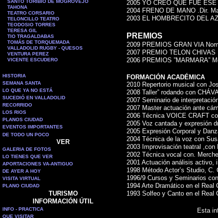
SANTO TORIBIO DE MOGROVEJO
2005 YO CREO QUE FUE ESE DIA
TAHONA
2004 FRENO DE MANO .Dir. Mar
TEATRO CORSARIO
2003 EL HOMBRECITO DEL AZULE
TELONCILLO TEATRO
TEODOSIO TORRES
TERESA GIL
PREMIOS
TIO TRAGALDABAS
TOMÁS DE TORQUEMADA
2009 PREMIOS GRAN VIA Nomina
VALLADOLID RUGBY - QUESOS
2007 PREMIO TELON CHIVAS Me
VENTURA PEREZ
2006 PREMIOS ”MARMARA” Mejo
VICENTE ESCUDERO
HISTORIA
FORMACIÓN ACADÉMICA
SEMANA SANTA
2010 Repertorio musical con J
LO QUE YA NO ESTÁ
2008 Taller” rodando con CHÁV
SUCEDIÓ EN VALLADOLID
2007 Seminario de interpretació
RECORRIDO
2007 Master actuación ante cá
LOS RIOS
2006 Técnica VOICE CRAFT co
PLANOS CIUDAD
2005 Voz cantada y expresión d
EVENTOS IMPORTANTES
2005 Expresión Corporal y Danz
DE TODO UN POCO
2004 Técnica de la voz con Sus
VER
2003 Improvisación teatral ,con 
GALERIA DE FOTOS
2002 Técnica vocal con. Merch
LO TIENES QUE VER
2001 Actuación análisis activo, 
APORTACIONES VA-ANTIGUO
1998 Método Actor’s Studio, C. 
DE AYER A HOY
1996/9 Cursos y Seminarios con
VISITA VIRTUAL
1994 Arte Dramático en el Real C
PLANO CIUDAD
TURISMO
1993 Solfeo y Canto en el Real C
INFORMACIÓN ÚTIL
INFO - PRACTICA
Esta in
QUE VISITAR