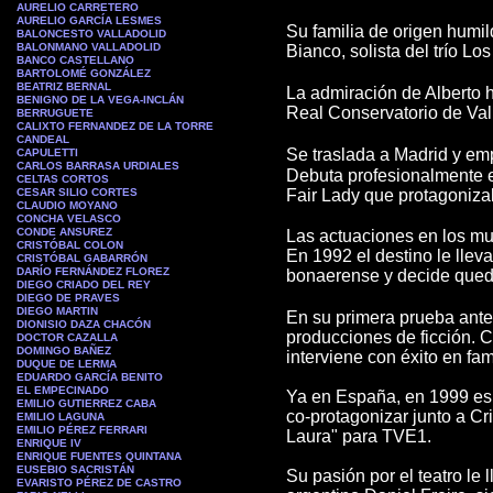
AURELIO CARRETERO
AURELIO GARCÍA LESMES
Su familia de origen humi
BALONCESTO VALLADOLID
BALONMANO VALLADOLID
Bianco, solista del trío Lo
BANCO CASTELLANO
BARTOLOMÉ GONZÁLEZ
BEATRIZ BERNAL
La admiración de Alberto h
BENIGNO DE LA VEGA-INCLÁN
Real Conservatorio de Vall
BERRUGUETE
CALIXTO FERNANDEZ DE LA TORRE
CANDEAL
Se traslada a Madrid y emp
CAPULETTI
CARLOS BARRASA URDIALES
Debuta profesionalmente e
CELTAS CORTOS
CESAR SILIO CORTES
Fair Lady que protagoniza
CLAUDIO MOYANO
CONCHA VELASCO
CONDE ANSUREZ
Las actuaciones en los mus
CRISTÓBAL COLON
En 1992 el destino le llev
CRISTÓBAL GABARRÓN
DARÍO FERNÁNDEZ FLOREZ
bonaerense y decide qued
DIEGO CRIADO DEL REY
DIEGO DE PRAVES
DIEGO MARTIN
En su primera prueba ante 
DIONISIO DAZA CHACÓN
producciones de ficción. 
DOCTOR CAZALLA
DOMINGO BAÑEZ
interviene con éxito en fam
DUQUE DE LERMA
EDUARDO GARCÍA BENITO
EL EMPECINADO
Ya en España, en 1999 es 
EMILIO GUTIERREZ CABA
co-protagonizar junto a Cr
EMILIO LAGUNA
EMILIO PÉREZ FERRARI
Laura" para TVE1.
ENRIQUE IV
ENRIQUE FUENTES QUINTANA
EUSEBIO SACRISTÁN
Su pasión por el teatro le
EVARISTO PÉREZ DE CASTRO