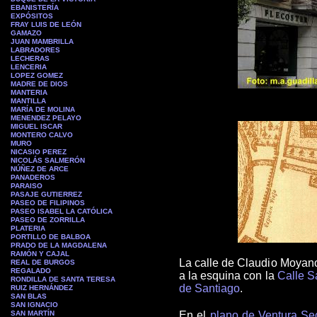
EBANISTERÍA
EXPÓSITOS
FRAY LUIS DE LEÓN
GAMAZO
JUAN MAMBRILLA
L
ABRADORES
LECHERAS
LENCERIA
LOPEZ GOMEZ
MADRE DE DIOS
MANTERIA
MANTILLA
MARÍA DE MOLINA
MENENDEZ PELAYO
MIGUEL ISCAR
MONTERO CALVO
MURO
NICASIO PEREZ
NICOLÁS SALMERÓN
NÚÑEZ DE ARCE
PA
NADEROS
PARAISO
PASAJE GUTIERREZ
PASEO DE FILIPINOS
PASEO ISABEL LA CATÓLICA
PASEO DE ZORRILLA
PLATERIA
PORTILLO DE BALBOA
PRADO DE LA MAGDALENA
RAMÓN Y CAJAL
La calle de Claudio Moyan
REAL DE BURGOS
REGALADO
a la esquina con la
Calle S
RONDILLA DE SANTA TERESA
de Santiago
.
RUIZ HERNÁNDEZ
SAN BLAS
SAN IGNACIO
SAN MARTÍN
En el
plano de Ventura Se