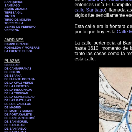
SAN QUIRCE
entonces unía El Campillo
SANTIAGO
SIMÓN ARANDA
calle Santiago
), llamada as
TERESA GIL
siglos fue sencillamente es
TINTES
TIRSO DE MOLINA
TORRECILLA
Esta calle era la frontera 
VEINTE DE FEBRERO
VERBENA
por lo que hoy es la
Calle M
JARDINES
La calle pertenecía al Ba
CAMPO GRANDE
hasta 1610, momento de l
ROSALEDA Y MORERAS
LA FUENTE EL SOL
tanto las casas como la mez
esta calle.
PLAZAS
CIRCULAR
DE CANTARRANAS
DE COLON
DE ESPAÑA
DE FUENTE DORADA
DE LA CRUZ VERDE
DE LA LIBERTAD
DE LA RINCONADA
DE LA TRINIDAD
DE LA UNIVERSIDAD
DE LAS BATALLAS
DE LOS VADILLOS
DE MADRID
DE MARTI Y MONSO
DE PORTUGALETE
DE SAN BARTOLOMÉ
DE SAN MIGUEL
DE SAN JUAN
DE SAN PABLO