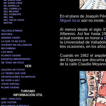
DE SANTA ANA
DE SANTA CRUZ
DE ZORRILLA
DEL CORRILLO
DEL MILENIO
DEL PONIENTE
En el plano de Joaquín Pére
DEL VAL
Miguel Iscar
aún no existe, 
DEL VIEJO COSO
MAYOR
Al menos desde el siglo XV
VALLISOLETANOS
Alfareros. Así fue hasta 
HISTORIA
actual nombre en honor a
SEMANA SANTA
LO QUE YA NO ESTÁ
la Universidad de Valladol
SUCEDIÓ EN VALLADOLID
tres ocasiones, en los año
RECORRIDO
LOS RIOS
Cuando en 1862 el arquitec
PLANOS CIUDAD
EVENTOS IMPORTANTES
del Esgueva que discurría 
DE TODO UN POCO
de la calle Claudio Moyano
VER
GALERIA DE FOTOS
LO TIENES QUE VER
APORTACIONES VA-ANTIGUO
DE AYER A HOY
VISITA VIRTUAL
PLANO CIUDAD
TURISMO
INFORMACIÓN ÚTIL
INFO - PRACTICA
QUE VISITAR
RECORRIDO TURÍSTICO