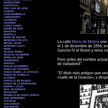
EBANISTERÍA
EXPÓSITOS
FRAY LUIS DE LEÓN
GAMAZO
JUAN MAMBRILLA
L
ABRADORES
LECHERAS
LENCERIA
LOPEZ GOMEZ
MADRE DE DIOS
MANTERIA
MANTILLA
MARÍA DE MOLINA
MENENDEZ PELAYO
La calle
María de Molina
une 
MIGUEL ISCAR
el 1 de diciembre de 1854, en
MONTERO CALVO
MURO
Sancho IV el Bravo y reina co
NICASIO PEREZ
NICOLÁS SALMERÓN
NÚÑEZ DE ARCE
Pero antes del nombre actual
PA
NADEROS
de Valladolid":
PARAISO
PASAJE GUTIERREZ
PASEO DE FILIPINOS
PASEO ISABEL LA CATÓLICA
"El título más antiguo que ve
PASEO DE ZORRILLA
«calle de la Guariza», y desp
PLATERIA
PORTILLO DE BALBOA
PRADO DE LA MAGDALENA
RAMÓN Y CAJAL
REAL DE BURGOS
REGALADO
RONDILLA DE SANTA TERESA
RUIZ HERNÁNDEZ
SAN BLAS
SAN IGNACIO
SAN MARTÍN