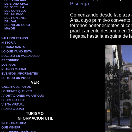
DE SANTA ANA
Pisuerga
.
DE SANTA CRUZ
DE ZORRILLA
DEL CORRILLO
Comenzando desde la plaza d
DEL MILENIO
DEL PONIENTE
Ana, cuyo primitivo convento 
DEL VAL
terrenos pertenecientes al co
DEL VIEJO COSO
MAYOR
prácticamente destruido en 1
llegaba hasta la esquina de la
VALLISOLETANOS
HISTORIA
SEMANA SANTA
LO QUE YA NO ESTÁ
SUCEDIÓ EN VALLADOLID
RECORRIDO
LOS RIOS
PLANOS CIUDAD
EVENTOS IMPORTANTES
DE TODO UN POCO
VER
GALERIA DE FOTOS
LO TIENES QUE VER
APORTACIONES VA-ANTIGUO
DE AYER A HOY
VISITA VIRTUAL
PLANO CIUDAD
TURISMO
INFORMACIÓN ÚTIL
INFO - PRACTICA
QUE VISITAR
RECORRIDO TURÍSTICO