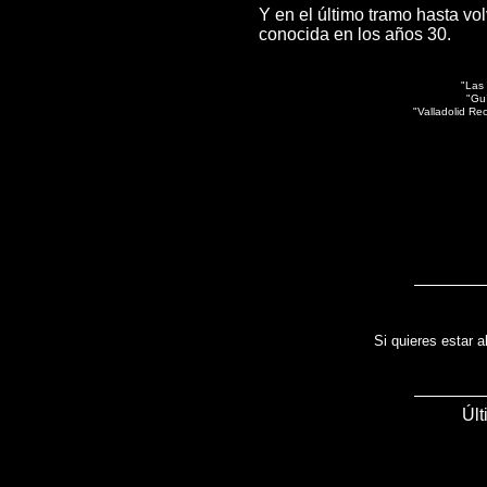
Y en el último tramo hasta vo
conocida en los años 30.
"Las 
"Guí
"Valladolid Re
Si quieres estar a
Últ