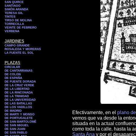
SAN QUIRCE
SANTIAGO
SIMÓN ARANDA
TERESA GIL
TINTES
TIRSO DE MOLINA
TORRECILLA
VEINTE DE FEBRERO
VERBENA
JARDINES
CAMPO GRANDE
ROSALEDA Y MORERAS
LA FUENTE EL SOL
PLAZAS
CIRCULAR
DE CANTARRANAS
DE COLON
DE ESPAÑA
DE FUENTE DORADA
DE LA CRUZ VERDE
DE LA LIBERTAD
DE LA RINCONADA
DE LA TRINIDAD
DE LA UNIVERSIDAD
DE LAS BATALLAS
DE LOS VADILLOS
DE MADRID
Efectivamente, en el
plano de
DE MARTI Y MONSO
vemos que va desde la entonc
DE PORTUGALETE
DE SAN BARTOLOMÉ
situada en la actual confluen
DE SAN MIGUEL
como toda la calle, hasta la 
DE SAN JUAN
DE SAN PABLO
Santa Ana
y por el desapare