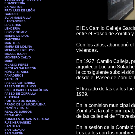
EBANISTERÍA
EXPÓSITOS
FRAY LUIS DE LEÓN
GAMAZO
JUAN MAMBRILLA
L
ABRADORES
LECHERAS
El Dr. Camilo Calleja Garcí
LENCERIA
LOPEZ GOMEZ
entre el Paseo de Zorrilla 
MADRE DE DIOS
MANTERIA
MANTILLA
Con los años, abandonó el c
MARÍA DE MOLINA
viviendas.
MENENDEZ PELAYO
MIGUEL ISCAR
MONTERO CALVO
En 1927, Camilo Calleja, p
MURO
NICASIO PEREZ
arquitecto Luciano Solache 
NICOLÁS SALMERÓN
la consiguiente subdivisión 
NÚÑEZ DE ARCE
PA
NADEROS
desde el Paseo de Zorrilla
PARAISO
PASAJE GUTIERREZ
PASEO DE FILIPINOS
El trazado de las calles f
PASEO ISABEL LA CATÓLICA
1929.
PASEO DE ZORRILLA
PLATERIA
PORTILLO DE BALBOA
PRADO DE LA MAGDALENA
En la comisión municipal d
RAMÓN Y CAJAL
Zorrilla” a la calle principa
REAL DE BURGOS
REGALADO
de las calles el de “Trave
RONDILLA DE SANTA TERESA
RUIZ HERNÁNDEZ
SAN BLAS
En la sesión de la Comisión
SAN IGNACIO
tres calles con los nombre
SAN MARTÍN