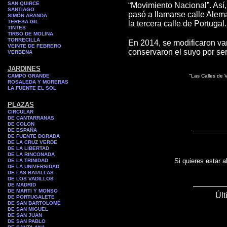
SAN QUIRCE
“Movimiento Nacional”. Así
SANTIAGO
pasó a llamarse calle Aleman
SIMÓN ARANDA
TERESA GIL
la tercera calle de Portugal.
TINTES
TIRSO DE MOLINA
TORRECILLA
En 2014, se modificaron var
VEINTE DE FEBRERO
conservaron el suyo por se
VERBENA
JARDINES
CAMPO GRANDE
"Las Calles de V
ROSALEDA Y MORERAS
LA FUENTE EL SOL
PLAZAS
CIRCULAR
DE CANTARRANAS
DE COLON
DE ESPAÑA
DE FUENTE DORADA
DE LA CRUZ VERDE
DE LA LIBERTAD
DE LA RINCONADA
Si quieres estar a
DE LA TRINIDAD
DE LA UNIVERSIDAD
DE LAS BATALLAS
DE LOS VADILLOS
DE MADRID
DE MARTI Y MONSO
Últ
DE PORTUGALETE
DE SAN BARTOLOMÉ
DE SAN MIGUEL
DE SAN JUAN
DE SAN PABLO