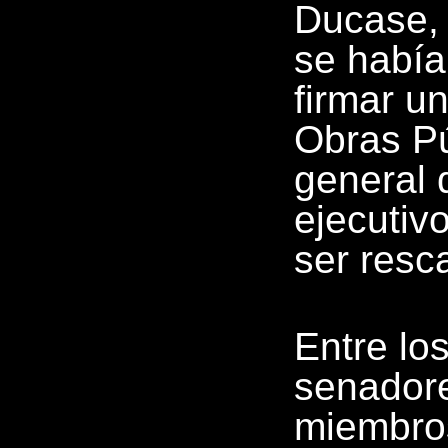
Ducase, 
se había
firmar u
Obras Pú
general 
ejecutiv
ser resc
Entre lo
senadore
miembro