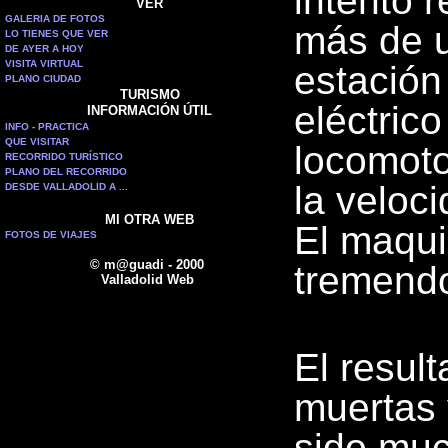
intentó r
VER
GALERIA DE FOTOS
más de u
LO TIENES QUE VER
DE AYER A HOY
VISITA VIRTUAL
estación
PLANO CIUDAD
TURISMO
eléctrico
INFORMACIÓN ÚTIL
INFO - PRACTICA
QUE VISITAR
locomoto
RECORRIDO TURÍSTICO
PLANO DEL RECORRIDO
la veloci
DESDE VALLADOLID A ...
MI OTRA WEB
El maquin
FOTOS DE VIAJES
© m@guadi - 2000
tremendo
Valladolid Web
El resul
muertas 
sido muc