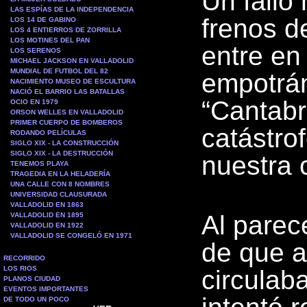
Un fallo
LAS ESPÍAS DE LA INDEPENDENCIA
frenos d
LOS 14 DE GABINO
LOS 4 ENTIERROS DE ZORRILLA
LOS MOTINES DEL PAN
entre en
LOS SERENOS
MICHAEL JACKSON EN VALLADOLID
MUNDIAL DE FUTBOL DEL 82
empotrán
NACIMIENTO MUSEO DE ESCULTURA
NACIÓ EL BARRIO LAS BATALLAS
“Cantabr
OCIO EN 1979
ORSON WELLES EN VALLADOLID
PRIMER CUERPO DE BOMBEROS
catástrof
RODANDO PELÍCULAS
SIGLO XIX - LA CONSTRUCCIÓN
SIGLO XIX - LA DESTRUCCIÓN
nuestra 
TENEMOS PLAYA
TRAGEDIA EN LA HELADERÍA
UNA CALLE CON 8 NOMBRES
UNIVERSIDAD CLAUSURADA
VALLADOLID EN 1863
Al parec
VALLADOLID EN 1895
VALLADOLID EN 1922
VALLADOLID SE CONGELÓ EN 1971
de que a
RECORRIDO
LOS RIOS
circulab
PLANOS CIUDAD
EVENTOS IMPORTANTES
DE TODO UN POCO