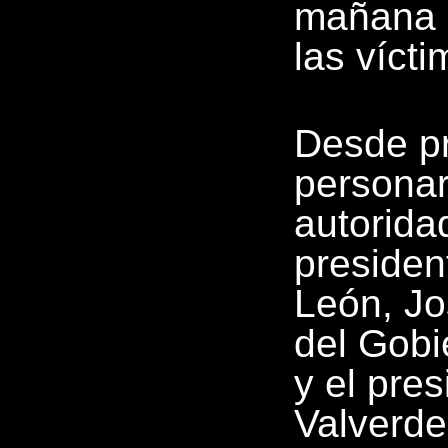
mañana s
las víct
Desde pr
personar
autorida
presiden
León, Jo
del Gobi
y el pre
Valverde