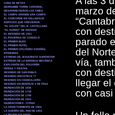
A las 3 
CUNA DE REYES
DERRUMBE TORRE CATEDRAL
marzo de
DESAPARECIERON LOS CINES
EL CAMPO GRANDE ERA CAMPO
“Cantabr
EL CONCORDE EN VALLADOLID
EDIFICIOS QUE CRECIERON
"EL GOLPE" DEL B. CASTELLANO
con dest
"EL GORDO" DE NAVIDAD
EL INCENDIO DE 1561
EL PISUERGA SE CONGELÓ
parado e
EL PRIMER BUZO
EL PRIMER HOTEL
del Nort
EL PRIMER UTILITARIO ESPAÑOL
EPIDEMIAS
ESTRENO DE JESUCRISTO SUPERSTAR
vía, tam
ESTRENO DE LA NARANJA MECÁNICA
EXPLOSIÓN DEL POLVORÍN
FERIAS Y FIESTAS
con dest
INCENDIO DE SAN PABLO
INCENDIO DISCOTECA 77
llegar e
INCENDIO EN CHANCILLERÍA
INCENDIO EN MONTAJE 2 DE FASA
INUNDACIÓN DE 1636
con casi
INUNDACIÓN DE 1739
INUNDACIÓN DE 1788
INUNDACIÓN DE 1924
INUNDACIONES - OTRAS
LA GRAN TORMENTA DE 1904
LA GUERRA DEL PAN DE 1904
LA MUJER SOLDADO