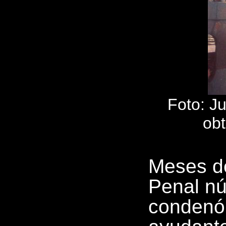
Foto: J
ob
Meses de
Penal nú
condenó 