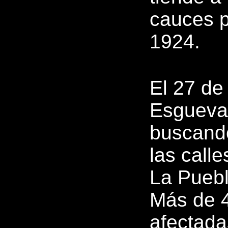
cauces p
1924.
El 27 de
Esgueva 
buscando
las call
La Puebla
Más de 4
afectada