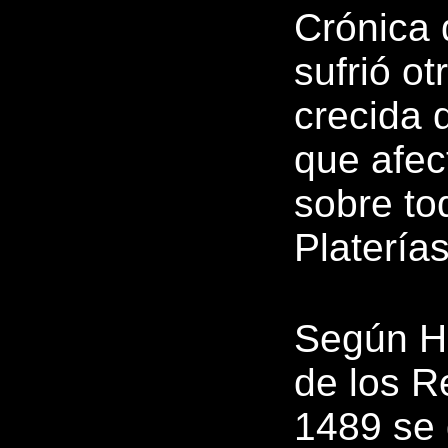
Crónica d
sufrió ot
crecida 
que afec
sobre tod
Platerías
Según He
de los R
1489 se 