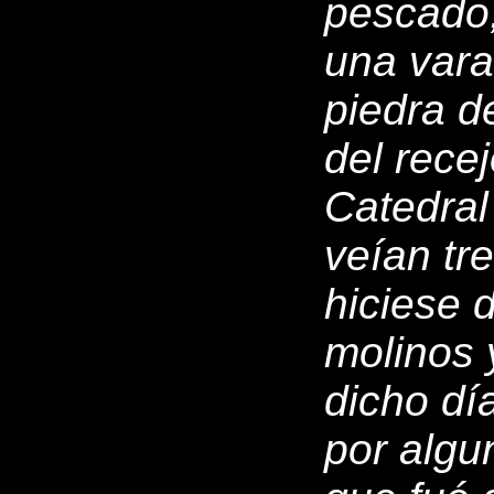
pescado,
una vara;
piedra d
del rece
Catedral 
veían tr
hiciese 
molinos 
dicho dí
por algu