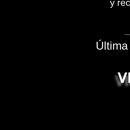
y rec
Última