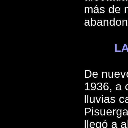
más de m
abandona
LA
De nuevo
1936, a 
lluvias c
Pisuerga
llegó a 