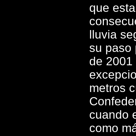
que est
consecue
lluvia s
su paso 
de 2001 
excepcio
metros c
Confeder
cuando e
como máx