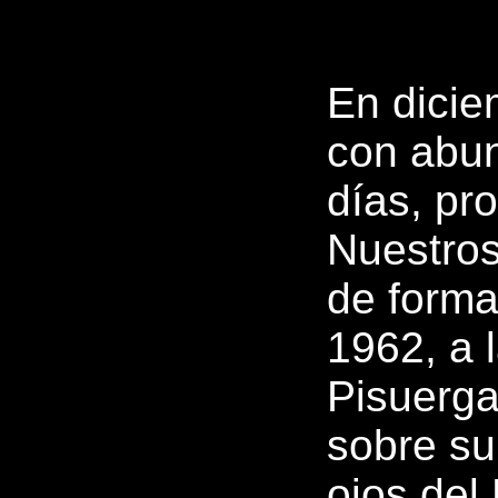
En dicie
con abun
días, pr
Nuestros
de forma
1962, a 
Pisuerga
sobre su
ojos del