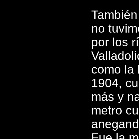
También 
no tuvim
por los r
Valladoli
como la 
1904, cu
más y na
metro cu
anegando
Fue la m