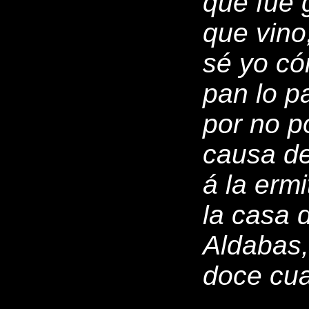
que fué 
que vino
sé yo có
pan lo p
por no p
causa de
á la erm
la casa d
Aldabas, 
doce cua