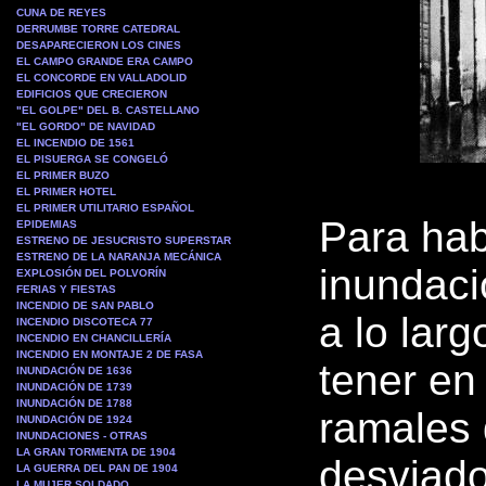
CUNA DE REYES
DERRUMBE TORRE CATEDRAL
DESAPARECIERON LOS CINES
EL CAMPO GRANDE ERA CAMPO
EL CONCORDE EN VALLADOLID
EDIFICIOS QUE CRECIERON
"EL GOLPE" DEL B. CASTELLANO
"EL GORDO" DE NAVIDAD
EL INCENDIO DE 1561
EL PISUERGA SE CONGELÓ
EL PRIMER BUZO
EL PRIMER HOTEL
EL PRIMER UTILITARIO ESPAÑOL
Para hab
EPIDEMIAS
ESTRENO DE JESUCRISTO SUPERSTAR
ESTRENO DE LA NARANJA MECÁNICA
inundaci
EXPLOSIÓN DEL POLVORÍN
FERIAS Y FIESTAS
INCENDIO DE SAN PABLO
a lo larg
INCENDIO DISCOTECA 77
INCENDIO EN CHANCILLERÍA
INCENDIO EN MONTAJE 2 DE FASA
tener en
INUNDACIÓN DE 1636
INUNDACIÓN DE 1739
INUNDACIÓN DE 1788
ramales 
INUNDACIÓN DE 1924
INUNDACIONES - OTRAS
LA GRAN TORMENTA DE 1904
desviado
LA GUERRA DEL PAN DE 1904
LA MUJER SOLDADO