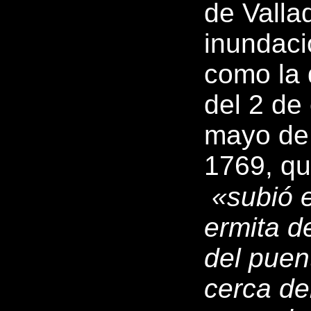
de Valla
inundaci
como la
del 2 de
mayo de 
1769, qu
«subió e
ermita d
del puen
cerca de