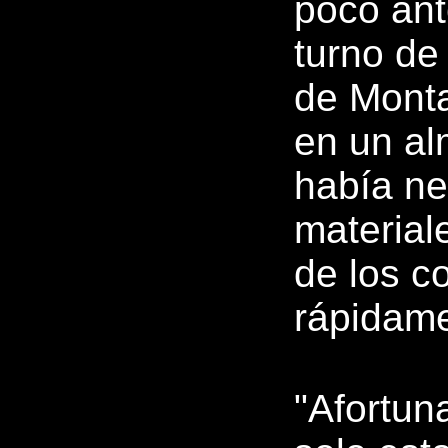
poco ant
turno d
de Monta
en un al
había ne
material
de los c
rápidame
"Afortu