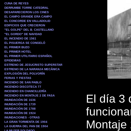
CUNA DE REYES
DERRUMBE TORRE CATEDRAL
DESAPARECIERON LOS CINES
EL CAMPO GRANDE ERA CAMPO
EL CONCORDE EN VALLADOLID
EDIFICIOS QUE CRECIERON
"EL GOLPE" DEL B. CASTELLANO
"EL GORDO" DE NAVIDAD
EL INCENDIO DE 1561
EL PISUERGA SE CONGELÓ
EL PRIMER BUZO
EL PRIMER HOTEL
EL PRIMER UTILITARIO ESPAÑOL
EPIDEMIAS
ESTRENO DE JESUCRISTO SUPERSTAR
ESTRENO DE LA NARANJA MECÁNICA
EXPLOSIÓN DEL POLVORÍN
FERIAS Y FIESTAS
INCENDIO DE SAN PABLO
INCENDIO DISCOTECA 77
INCENDIO EN CHANCILLERÍA
El día 3
INCENDIO EN MONTAJE 2 DE FASA
INUNDACIÓN DE 1636
INUNDACIÓN DE 1739
funciona
INUNDACIÓN DE 1788
INUNDACIÓN DE 1924
INUNDACIONES - OTRAS
Montaje 
LA GRAN TORMENTA DE 1904
LA GUERRA DEL PAN DE 1904
LA MUJER SOLDADO