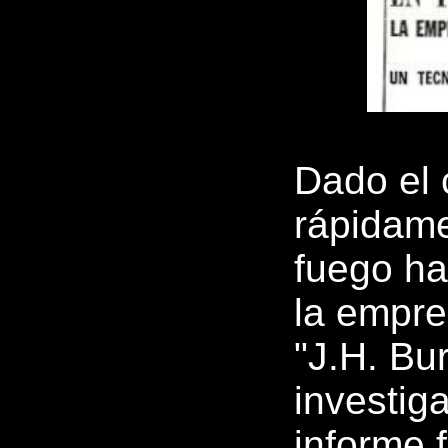
Dado el 
rápidame
fuego ha
la empres
"J.H. Bu
investig
informe 