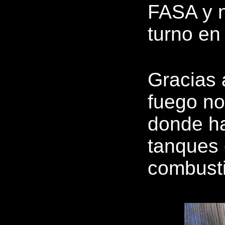
FASA y n
turno e
Gracias 
fuego no
donde ha
tanques 
combusti