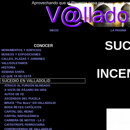
INICIO
LA PAGINA
SUC
CONOCER
MONUMENTOS Y EDIFICIOS
MUSEOS Y EXPOSICIONES
CALLES, PLAZAS Y JARDINES
VALLISOLETANOS
HISTORIA
INCE
SEMANA SANTA
LO QUE YA NO ESTÁ
SUCEDIÓ EN VALLADOLID
ATRACO AL FURGÓN BLINDADO
A VISTA DE PÁJARO EN 1854
AUTOS DE FE
ASCENSOS DEL PUCELA
BRUCE "The Boss" EN VALLADOLID
BODA REYES CATÓLICOS
CAPITAL DEL REINO
CAPITAL NAPOLEÓNICA
CARRERA DE MOTOS - LA 1ª
CATÁSTROFE FERROVIARIA
CONTROVERSIA DE VALLADOLID