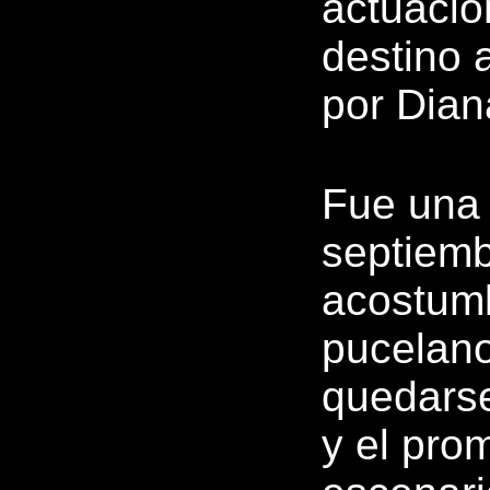
actuació
destino a
por Dian
Fue una 
septiemb
acostum
pucelano
quedarse
y el prom