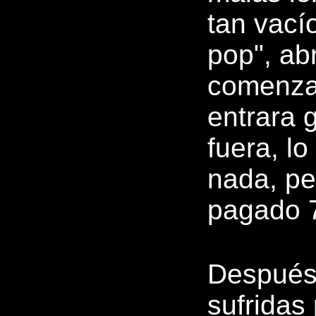
tan vacío
pop", ab
comenzad
entrara 
fuera, lo
nada, pe
pagado 7
Después 
sufridas 