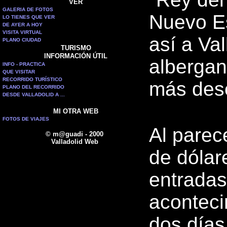
VER
GALERIA DE FOTOS
Nuevo Es
LO TIENES QUE VER
DE AYER A HOY
VISITA VIRTUAL
así a Va
PLANO CIUDAD
TURISMO
INFORMACIÓN ÚTIL
albergan
INFO - PRACTICA
QUE VISITAR
RECORRIDO TURÍSTICO
más des
PLANO DEL RECORRIDO
DESDE VALLADOLID A ...
MI OTRA WEB
FOTOS DE VIAJES
Al parec
© m@guadi - 2000
Valladolid Web
de dólar
entradas
aconteci
dos días