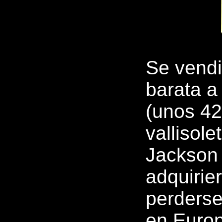
Se vendi
barata a
(unos 42
vallisol
Jackson
adquirie
perderse
en Europ