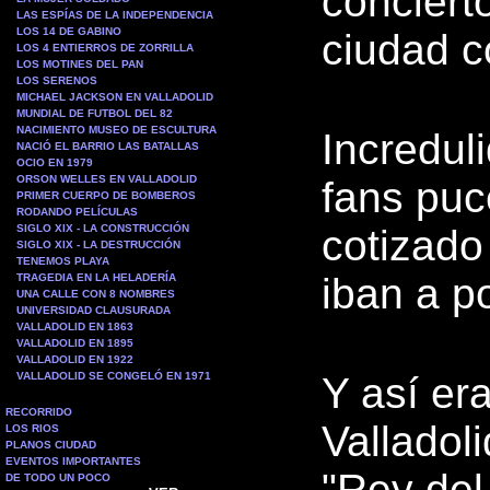
conciert
LAS ESPÍAS DE LA INDEPENDENCIA
LOS 14 DE GABINO
ciudad c
LOS 4 ENTIERROS DE ZORRILLA
LOS MOTINES DEL PAN
LOS SERENOS
MICHAEL JACKSON EN VALLADOLID
MUNDIAL DE FUTBOL DEL 82
NACIMIENTO MUSEO DE ESCULTURA
Increduli
NACIÓ EL BARRIO LAS BATALLAS
OCIO EN 1979
ORSON WELLES EN VALLADOLID
fans puc
PRIMER CUERPO DE BOMBEROS
RODANDO PELÍCULAS
SIGLO XIX - LA CONSTRUCCIÓN
cotizado
SIGLO XIX - LA DESTRUCCIÓN
TENEMOS PLAYA
iban a p
TRAGEDIA EN LA HELADERÍA
UNA CALLE CON 8 NOMBRES
UNIVERSIDAD CLAUSURADA
VALLADOLID EN 1863
VALLADOLID EN 1895
VALLADOLID EN 1922
VALLADOLID SE CONGELÓ EN 1971
Y así er
RECORRIDO
Valladoli
LOS RIOS
PLANOS CIUDAD
EVENTOS IMPORTANTES
"Rey del
DE TODO UN POCO