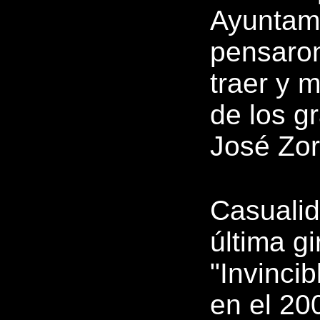
Ayuntami
pensaron
traer y 
de los g
José Zorr
Casualid
última gi
"Invinci
en el 20