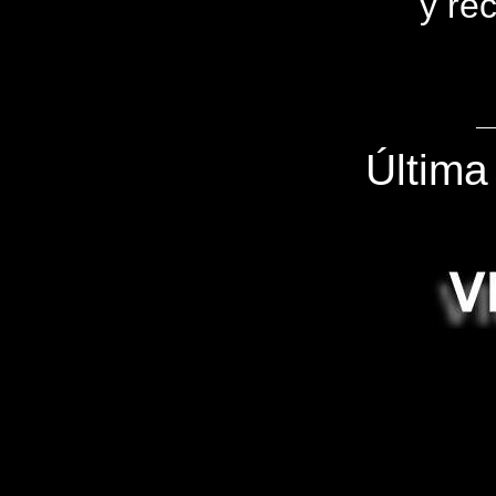
y rec
Última