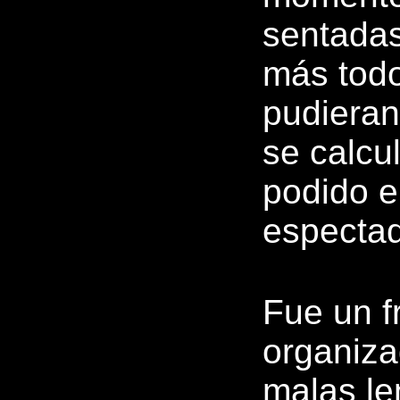
sentadas
más todo
pudieran
se calcu
podido e
espectad
Fue un f
organiza
malas le