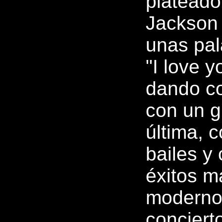
plateado
Jackson 
unas pala
"I love 
dando co
con un g
última, 
bailes y
éxitos m
modernos
concierto