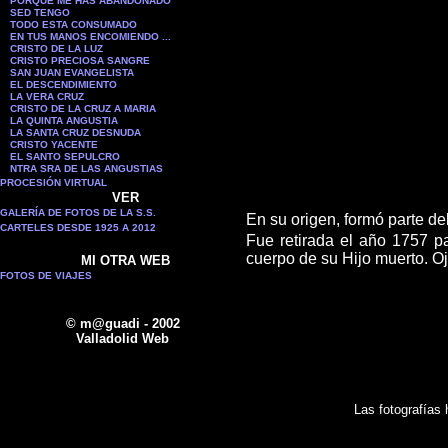
PORQUE ME HAS ABANDONADO
SED TENGO
TODO ESTA CONSUMADO
EN TUS MANOS ENCOMIENDO ...
CRISTO DE LA LUZ
CRISTO PRECIOSA SANGRE
SAN JUAN EVANGELISTA
EL DESCENDIMIENTO
LA VERA CRUZ
CRISTO DE LA CRUZ A MARIA
LA QUINTA ANGUSTIA
LA SANTA CRUZ DESNUDA
CRISTO YACENTE
EL SANTO SEPULCRO
NTRA SRA DE LAS ANGUSTIAS
PROCESIÓN VIRTUAL
VER
GALERÍA DE FOTOS DE LA S.S.
En su origen, formó parte d
CARTELES DESDE 1925 A 2012
Fue retirada el año 1757 pa
cuerpo de su Hijo muerto. Ojo
MI OTRA WEB
FOTOS DE VIAJES
© m@guadi - 2002
Valladolid Web
Las fotografías 