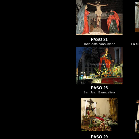
PASO 21
Todo está consumado
En tu
PASO 25
San Juan Evangelista
PASO 29