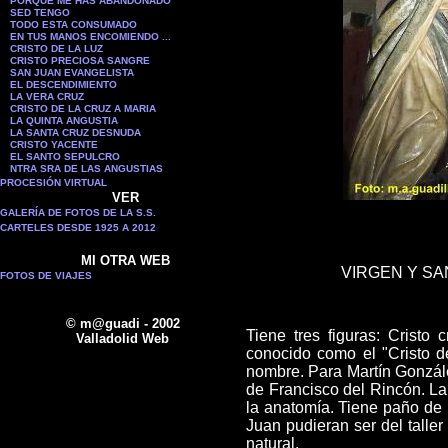
PORQUE ME HAS ABANDONADO
SED TENGO
TODO ESTA CONSUMADO
EN TUS MANOS ENCOMIENDO ...
CRISTO DE LA LUZ
CRISTO PRECIOSA SANGRE
SAN JUAN EVANGELISTA
EL DESCENDIMIENTO
LA VERA CRUZ
CRISTO DE LA CRUZ A MARIA
LA QUINTA ANGUSTIA
LA SANTA CRUZ DESNUDA
CRISTO YACENTE
EL SANTO SEPULCRO
NTRA SRA DE LAS ANGUSTIAS
PROCESIÓN VIRTUAL
VER
GALERÍA DE FOTOS DE LA S.S.
CARTELES DESDE 1925 A 2012
MI OTRA WEB
VIRGEN Y SA
FOTOS DE VIAJES
© m@guadi - 2002
Tiene tres figuras: Cristo 
Valladolid Web
conocido como el "Cristo d
nombre. Para Martín González
de Francisco del Rincón. La
la anatomía. Tiene paño de 
Juan pudieran ser del talle
natural.