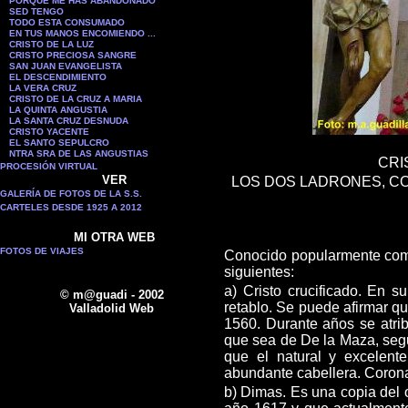
PORQUE ME HAS ABANDONADO
SED TENGO
TODO ESTA CONSUMADO
EN TUS MANOS ENCOMIENDO ...
CRISTO DE LA LUZ
CRISTO PRECIOSA SANGRE
SAN JUAN EVANGELISTA
EL DESCENDIMIENTO
LA VERA CRUZ
CRISTO DE LA CRUZ A MARIA
LA QUINTA ANGUSTIA
LA SANTA CRUZ DESNUDA
CRISTO YACENTE
EL SANTO SEPULCRO
NTRA SRA DE LAS ANGUSTIAS
CRI
PROCESIÓN VIRTUAL
VER
LOS DOS
LADRONES, CO
GALERÍA DE FOTOS DE LA S.S.
CARTELES DESDE 1925 A 2012
MI OTRA WEB
FOTOS DE VIAJES
Conocido popularmente como
siguientes:
a) Cristo crucificado. En 
© m@guadi - 2002
retablo. Se puede afirmar
qu
Valladolid Web
1560. Durante años se atri
que sea de De la Maza, segu
que el natural y excelent
abundante cabellera.
Corona
b) Dimas. Es una copia del o