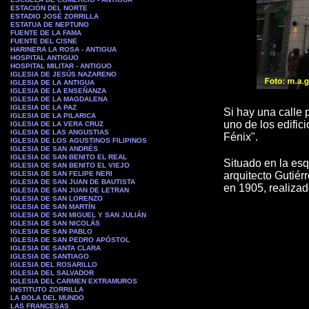
ESTACIÓN DEL NORTE
ESTADIO JOSÉ ZORRILLA
ESTATUA DE NEPTUNO
FUENTE DE LA FAMA
FUENTE DEL CISNE
HARINERA LA ROSA - ANTIGUA
HOSPITAL ANTIGUO
HOSPITAL MILITAR - ANTIGUO
IGLESIA DE JESÚS NAZARENO
IGLESIA DE LA ANTIGUA
IGLESIA DE LA ENSEÑANZA
IGLESIA DE LA MAGDALENA
IGLESIA DE LA PAZ
Si hay una calle 
IGLESIA DE LA PILARICA
uno de los edific
IGLESIA DE LA VERA CRUZ
IGLESIA DE LAS ANGUSTIAS
Fénix".
IGLESIA DE LOS AGUSTINOS FILIPINOS
IGLESIA DE SAN ANDRÉS
IGLESIA DE SAN BENITO EL REAL
Situado en la esq
IGLESIA DE SAN BENITO EL VIEJO
IGLESIA DE SAN FELIPE NERI
arquitecto Gutiér
IGLESIA DE SAN JUAN DE BAUTISTA
en 1905, realiza
IGLESIA DE SAN JUAN DE LETRAN
IGLESIA DE SAN LORENZO
IGLESIA DE SAN MARTÍN
IGLESIA DE SAN MIGUEL Y SAN JULIÁN
IGLESIA DE SAN NICOLÁS
IGLESIA DE SAN PABLO
IGLESIA DE SAN PEDRO APÓSTOL
IGLESIA DE SANTA CLARA
IGLESIA DE SANTIAGO
IGLESIA DEL ROSARILLO
IGLESIA DEL SALVADOR
IGLESIA DEL CARMEN EXTRAMUROS
INSTITUTO ZORRILLA
LA BOLA DEL MUNDO
LAS FRANCESAS