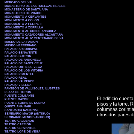
MERCADO DEL VAL
MONASTERIO DE LAS HUELGAS REALES
MONASTERIO DE SANTA ANA
MONASTERIO DE PRADO
MONUMENTO A CERVANTES
MONUMENTO A COLON
MONUMENTO A FELIPE II
MONUMENTO A ZORRILLA
MONUMENTO AL CONDE ANSÚREZ
MONUMENTO CAZADORES ALCANTARA
MONUMENTO AL IV CENTENARIO DE VA
MUSEO DE LA PASION
MUSEO
HERRERIANO
PALACIO ARZOBISPAL
PALACIO BENAVENTE
PALACIO BUTRON
PALACIO DE FABIONELLI
PALACIO DE SANTA CRUZ
PALACIO ORTIZ DE VEGA
PALACIO DE LOS VITORIA
PALACIO PIMENTEL
PALACIO REAL
PALACIO VALVERDE
PALACIO VILLENA
PANTEÓN DE VALLISOLET. ILUSTRES
PLAZA DE TOROS
PUENTE COLGANTE
El edificio cuenta
PUENTE MAYOR
PUENTE SOBRE EL DUERO
pisos y la torre.
QUINTA ANA MARI
columnas corintia
SANTUARIO NACIONAL
SEMINARIO MAYOR (ANTIGUO)
otros dos pares 
SEMINARIO MENOR (ANTIGUO)
TEATRO CALDERÓN
TEATRO CARRIÓN
TEATRO CERVANTES
TEATRO LOPE DE VEGA