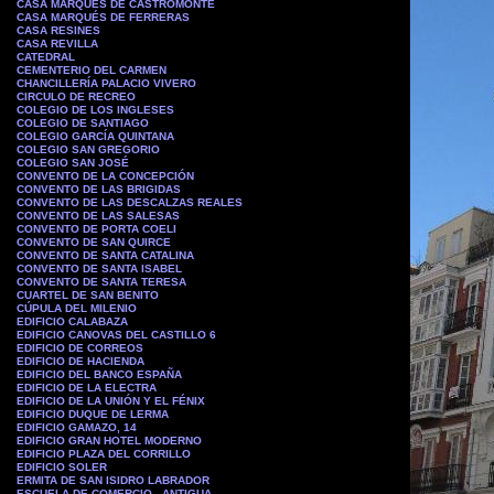
CASA MARQUÉS DE CASTROMONTE
CASA MARQUÉS DE FERRERAS
CASA RESINES
CASA REVILLA
CATEDRAL
CEMENTERIO DEL CARMEN
CHANCILLERÍA PALACIO VIVERO
CIRCULO DE RECREO
COLEGIO DE LOS INGLESES
COLEGIO DE SANTIAGO
COLEGIO GARCÍA QUINTANA
COLEGIO SAN GREGORIO
COLEGIO SAN JOSÉ
CONVENTO DE LA CONCEPCIÓN
CONVENTO DE LAS BRIGIDAS
CONVENTO DE LAS DESCALZAS REALES
CONVENTO DE LAS SALESAS
CONVENTO DE PORTA COELI
CONVENTO DE SAN QUIRCE
CONVENTO DE SANTA CATALINA
CONVENTO DE SANTA ISABEL
CONVENTO DE SANTA TERESA
CUARTEL DE SAN BENITO
CÚPULA DEL MILENIO
EDIFICIO CALABAZA
EDIFICIO CANOVAS DEL CASTILLO 6
EDIFICIO DE CORREOS
EDIFICIO DE HACIENDA
EDIFICIO DEL BANCO ESPAÑA
EDIFICIO DE LA ELECTRA
EDIFICIO DE LA UNIÓN Y EL FÉNIX
EDIFICIO DUQUE DE LERMA
EDIFICIO GAMAZO, 14
EDIFICIO GRAN HOTEL MODERNO
EDIFICIO PLAZA DEL CORRILLO
EDIFICIO SOLER
ERMITA DE SAN ISIDRO LABRADOR
ESCUELA DE COMERCIO - ANTIGUA