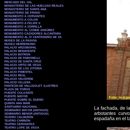
MERCADO DEL VAL
MONASTERIO DE LAS HUELGAS REALES
MONASTERIO DE SANTA ANA
MONASTERIO DE PRADO
MONUMENTO A CERVANTES
MONUMENTO A COLON
MONUMENTO A FELIPE II
MONUMENTO A ZORRILLA
MONUMENTO AL CONDE ANSÚREZ
MONUMENTO CAZADORES ALCANTARA
MONUMENTO AL IV CENTENARIO DE VA
MUSEO DE LA PASION
MUSEO
HERRERIANO
PALACIO ARZOBISPAL
PALACIO BENAVENTE
PALACIO BUTRON
PALACIO DE FABIONELLI
PALACIO DE SANTA CRUZ
PALACIO ORTIZ DE VEGA
PALACIO DE LOS VITORIA
PALACIO PIMENTEL
PALACIO REAL
PALACIO VALVERDE
PALACIO VILLENA
PANTEÓN DE VALLISOLET. ILUSTRES
PLAZA DE TOROS
PUENTE COLGANTE
PUENTE MAYOR
PUENTE SOBRE EL DUERO
QUINTA ANA MARI
SANTUARIO NACIONAL
La fachada, de l
SEMINARIO MAYOR (ANTIGUO)
arbotantes curv
SEMINARIO MENOR (ANTIGUO)
TEATRO CALDERÓN
espadaña en el l
TEATRO CARRIÓN
TEATRO CERVANTES
TEATRO LOPE DE VEGA