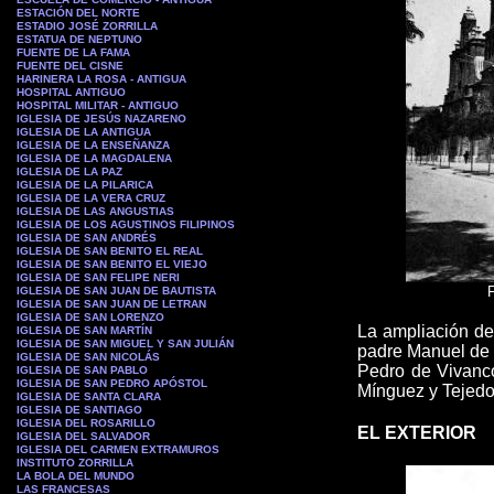
ESTACIÓN DEL NORTE
ESTADIO JOSÉ ZORRILLA
ESTATUA DE NEPTUNO
FUENTE DE LA FAMA
FUENTE DEL CISNE
HARINERA LA ROSA - ANTIGUA
HOSPITAL ANTIGUO
HOSPITAL MILITAR - ANTIGUO
IGLESIA DE JESÚS NAZARENO
IGLESIA DE LA ANTIGUA
IGLESIA DE LA ENSEÑANZA
IGLESIA DE LA MAGDALENA
IGLESIA DE LA PAZ
IGLESIA DE LA PILARICA
IGLESIA DE LA VERA CRUZ
IGLESIA DE LAS ANGUSTIAS
IGLESIA DE LOS AGUSTINOS FILIPINOS
IGLESIA DE SAN ANDRÉS
IGLESIA DE SAN BENITO EL REAL
IGLESIA DE SAN BENITO EL VIEJO
IGLESIA DE SAN FELIPE NERI
F
IGLESIA DE SAN JUAN DE BAUTISTA
IGLESIA DE SAN JUAN DE LETRAN
IGLESIA DE SAN LORENZO
La ampliación de
IGLESIA DE SAN MARTÍN
IGLESIA DE SAN MIGUEL Y SAN JULIÁN
padre Manuel de
IGLESIA DE SAN NICOLÁS
Pedro de Vivanco
IGLESIA DE SAN PABLO
IGLESIA DE SAN PEDRO APÓSTOL
Mínguez y Tejedo
IGLESIA DE SANTA CLARA
IGLESIA DE SANTIAGO
IGLESIA DEL ROSARILLO
EL EXTERIOR
IGLESIA DEL SALVADOR
IGLESIA DEL CARMEN EXTRAMUROS
INSTITUTO ZORRILLA
LA BOLA DEL MUNDO
LAS FRANCESAS