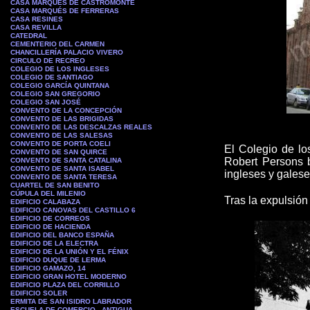
CASA MARQUÉS DE CASTROMONTE
CASA MARQUÉS DE FERRERAS
CASA RESINES
CASA REVILLA
CATEDRAL
CEMENTERIO DEL CARMEN
CHANCILLERÍA PALACIO VIVERO
CIRCULO DE RECREO
COLEGIO DE LOS INGLESES
COLEGIO DE SANTIAGO
COLEGIO GARCÍA QUINTANA
COLEGIO SAN GREGORIO
COLEGIO SAN JOSÉ
CONVENTO DE LA CONCEPCIÓN
CONVENTO DE LAS BRIGIDAS
CONVENTO DE LAS DESCALZAS REALES
CONVENTO DE LAS SALESAS
CONVENTO DE PORTA COELI
El Colegio de l
CONVENTO DE SAN QUIRCE
Robert Persons 
CONVENTO DE SANTA CATALINA
CONVENTO DE SANTA ISABEL
ingleses y gales
CONVENTO DE SANTA TERESA
CUARTEL DE SAN BENITO
CÚPULA DEL MILENIO
T
ras la expulsión
EDIFICIO CALABAZA
EDIFICIO CANOVAS DEL CASTILLO 6
EDIFICIO DE CORREOS
EDIFICIO DE HACIENDA
EDIFICIO DEL BANCO ESPAÑA
EDIFICIO DE LA ELECTRA
EDIFICIO DE LA UNIÓN Y EL FÉNIX
EDIFICIO DUQUE DE LERMA
EDIFICIO GAMAZO, 14
EDIFICIO GRAN HOTEL MODERNO
EDIFICIO PLAZA DEL CORRILLO
EDIFICIO SOLER
ERMITA DE SAN ISIDRO LABRADOR
ESCUELA DE COMERCIO - ANTIGUA