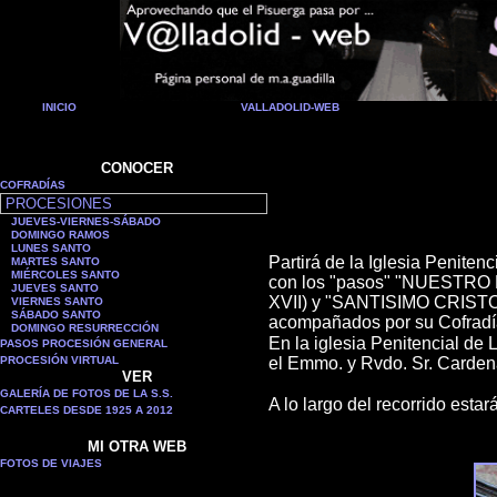
INICIO
VALLADOLID-WEB
CONOCER
COFRADÍAS
PROCESIONES
JUEVES-VIERNES-SÁBADO
DOMINGO RAMOS
LUNES SANTO
Partirá de la Iglesia Peni
MARTES SANTO
MIÉRCOLES SANTO
con los "pasos" "NUESTRO P
JUEVES SANTO
XVII) y "SANTISIMO CRISTO 
VIERNES SANTO
SÁBADO SANTO
acompañados por su Cofradía 
DOMINGO RESURRECCIÓN
En la iglesia Penitencial de 
PASOS PROCESIÓN GENERAL
PROCESIÓN VIRTUAL
el Emmo. y Rvdo. Sr. Cardena
VER
GALERÍA DE FOTOS DE LA S.S.
A lo largo del recorrido esta
CARTELES DESDE 1925 A 2012
MI OTRA WEB
FOTOS DE VIAJES