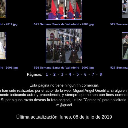
id - 2011.jpg
521 Semana Santa de Valladolid - 2006.jpg
522 Semana S
id - 2006.jpg
526 Semana Santa de Valladolid - 2007.jpg
527 Semana S
Páginas:
1
-
2
-
3
-
4
-
5
-
6
-
7
-
8
Esta página no tiene ningún fin comercial.
 han sido realizadas por el autor de la web: Miguel Angel Guadilla, si alguien 
emente indicando autor y procedencia, y siempre que no sea con fines comerci
Si por alguna razón deseas la foto original, utiliza "Contacta" para solicitarla.
m@guadi
Última actualización:
lunes, 08 de julio de 2019