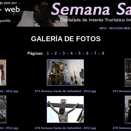
INFO - SECCION WEB
GALERÍA DE FOTOS
Páginas:
1
-
2
-
3
-
4
-
5
-
6
-
7
-
8
id - 2012.jpg
473 Semana Santa de Valladolid - 2012.jpg
474 Semana S
id - 2012.jpg
478 Semana Santa de Valladolid - 2012.jpg
479 Semana S