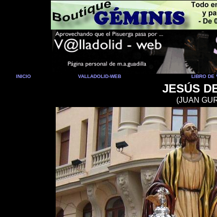
INICIO
VALLADOLID-WEB
LIBRO DE 
JESÚS D
(J
UAN GUR