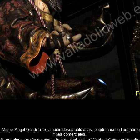
b: Miguel Angel Guadilla. Si alguien desea utilizarlas, puede hacerlo libremen
fines comerciales.
Si por alguna razón deseas la foto original, utiliza "Contacta" para solicitarla.