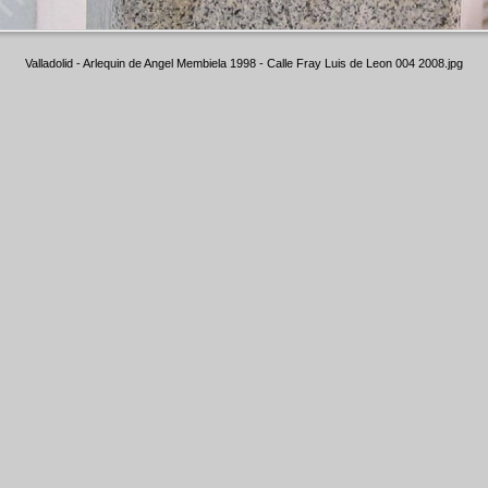
Valladolid - Arlequin de Angel Membiela 1998 - Calle Fray Luis de Leon 004 2008.jpg