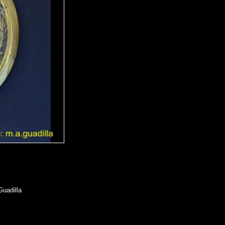
Guadilla
.